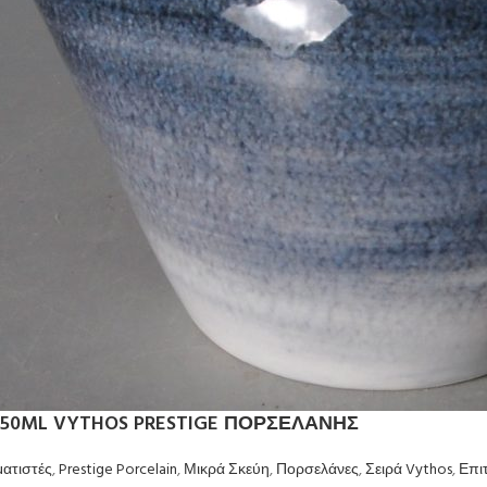
250ML VYTHOS PRESTIGE ΠΟΡΣΕΛΑΝΗΣ
ατιστές
,
Prestige Porcelain
,
Μικρά Σκεύη
,
Πορσελάνες
,
Σειρά Vythos
,
Επι