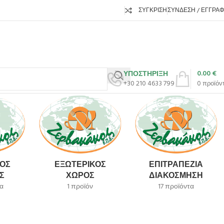
ΣΎΓΚΡΙΣΗ
ΣΎΝΔΕΣΗ / ΕΓΓΡΑ
0.00
€
ΥΠΟΣΤΗΡΙΞΗ
+30 210 4633 799
0
προϊόν
ΌΣ
ΕΞΩΤΕΡΙΚΌΣ
ΕΠΙΤΡΑΠΈΖΙΑ
Σ
ΧΏΡΟΣ
ΔΙΑΚΌΣΜΗΣΗ
α
1 προϊόν
17 προϊόντα