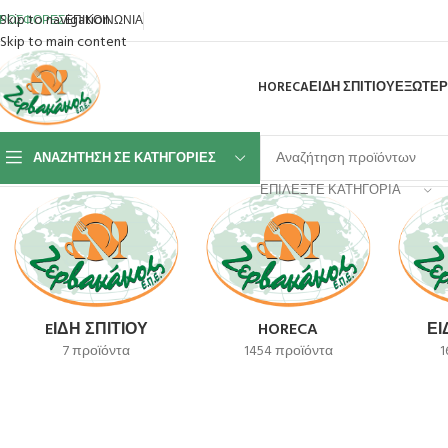
Skip to navigation
ΡΟΣΦΟΡΕΣ
ΕΠΙΚΟΙΝΩΝΙΑ
Skip to main content
HORECA
ΕΙΔΗ ΣΠΙΤΙΟΥ
ΕΞΩΤΕΡ
ΑΝΑΖΉΤΗΣΗ ΣΕ ΚΑΤΗΓΟΡΊΕΣ
Αρχική σελίδα
GTSA
Βλέπετε 1–12 από 408 αποτελέσματα
ΕΠΙΛΈΞΤΕ ΚΑΤΗΓΟΡΊΑ
EΊΔΗ ΣΠΙΤΙΟΎ
HORECA
ΕΊ
7 προϊόντα
1454 προϊόντα
1