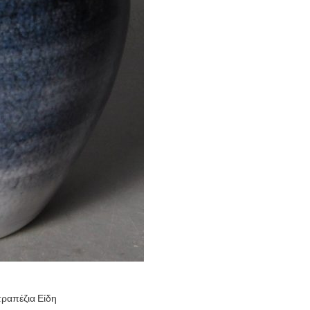
τραπέζια Είδη