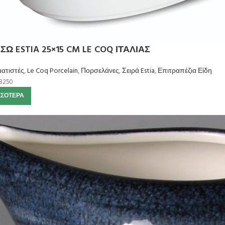
ΣΩ ESTIA 25×15 CM LE COQ ΙΤΑΛΙΑΣ
ατιστές
,
Le Coq Porcelain
,
Πορσελάνες
,
Σειρά Estia
,
Επιτραπέζια Είδη
8250
ΣΣΌΤΕΡΑ