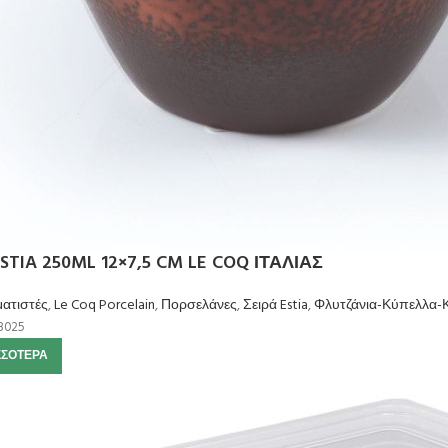
STIA 250ML 12×7,5 CM LE COQ ΙΤΑΛΙΑΣ
ατιστές
,
Le Coq Porcelain
,
Πορσελάνες
,
Σειρά Estia
,
Φλυτζάνια-Κύπελλα-Κ
3025
ΣΣΌΤΕΡΑ