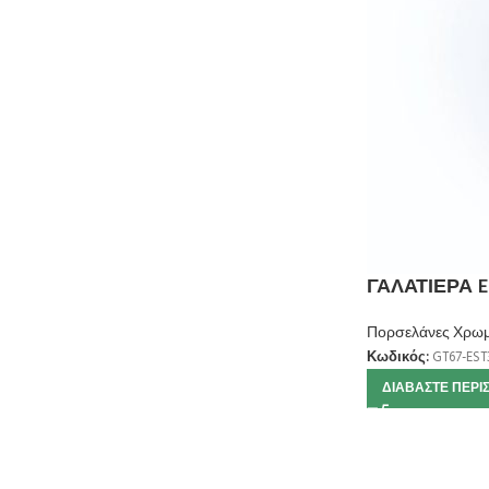
ΓΑΛΑΤΙΕΡΑ E
Πορσελάνες Χρωμ
Κωδικός:
GT67-EST
ΔΙΑΒΆΣΤΕ ΠΕΡΙ