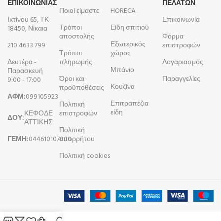
ΕΠΙΚΟΙΝΩΝΙΑΣ
ΠΕΛΑΤΩΝ
Ποιοί είμαστε
HORECA
Ικτίνου 65, ΤΚ
Επικοινωνία
Τρόποι
Είδη σπιτιού
18450, Νίκαια
αποστολής
Φόρμα
Εξωτερικός
210 4633 799
επιστροφών
Τρόποι
χώρος
Δευτέρα -
πληρωμής
Λογαριασμός
Μπάνιο
Παρασκευή
Όροι και
Παραγγελίες
9:00 - 17:00
Κουζίνα
προϋποθέσεις
ΑΦΜ:
099105923
Επιτραπέζια
Πολιτική
είδη
ΚΕΦΟΔΕ
επιστροφών
ΔΟΥ:
ΑΤΤΙΚΗΣ
Πολιτική
ΓΕΜΗ:
044610107000
απορρήτου
Πολιτική cookies