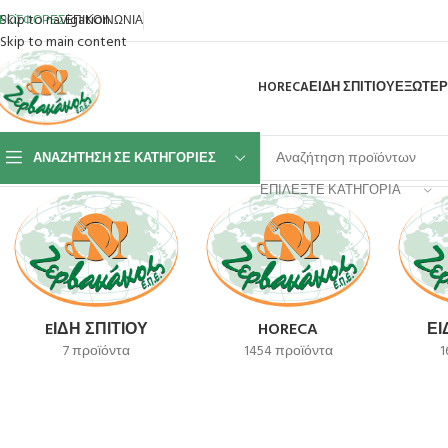
Skip to navigation
ΡΟΣΦΟΡΕΣ
ΕΠΙΚΟΙΝΩΝΙΑ
Skip to main content
HORECA
ΕΙΔΗ ΣΠΙΤΙΟΥ
ΕΞΩΤΕΡ
ΑΝΑΖΉΤΗΣΗ ΣΕ ΚΑΤΗΓΟΡΊΕΣ
Αρχική σελίδα
Lotus
Βλέπετε 1–12 από 194 αποτελέσματα
ΕΠΙΛΈΞΤΕ ΚΑΤΗΓΟΡΊΑ
EΊΔΗ ΣΠΙΤΙΟΎ
HORECA
ΕΊ
7 προϊόντα
1454 προϊόντα
1