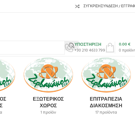
ΣΎΓΚΡΙΣΗ
ΣΎΝΔΕΣΗ / ΕΓΓΡΑ
0.00
€
ΥΠΟΣΤΗΡΙΞΗ
+30 210 4633 799
0
προϊόν
ΌΣ
ΕΞΩΤΕΡΙΚΌΣ
ΕΠΙΤΡΑΠΈΖΙΑ
Σ
ΧΏΡΟΣ
ΔΙΑΚΌΣΜΗΣΗ
α
1 προϊόν
17 προϊόντα