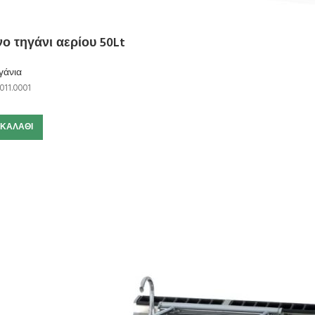
ο τηγάνι αερίου 50Lt
γάνια
011.0001
 ΚΑΛΆΘΙ