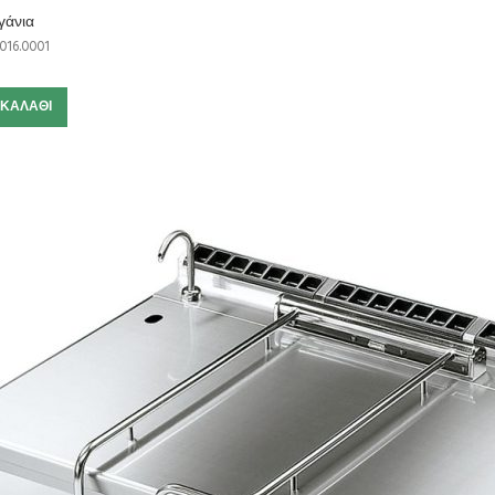
γάνια
016.0001
 ΚΑΛΆΘΙ