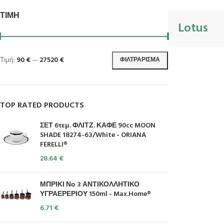
ΤΙΜΉ
Lotus
Τιμή:
90 €
—
27520 €
ΦΙΛΤΡΆΡΙΣΜΑ
TOP RATED PRODUCTS
ΣΕΤ 6τεμ. ΦΛΙΤΖ. ΚΑΦΕ 90cc MOON
SHADE 18274-63/White - ORIANA
FERELLI®
28.64
€
ΜΠΡΙΚΙ Νο 3 ΑΝΤΙΚΟΛΛΗΤΙΚΟ
ΥΓΡΑΕΡΕΡΙΟΥ 150ml - Max.Home®
6.71
€