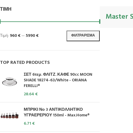
ΤΙΜΉ
Master S
Τιμή:
960 €
—
5990 €
ΦΙΛΤΡΆΡΙΣΜΑ
TOP RATED PRODUCTS
ΣΕΤ 6τεμ. ΦΛΙΤΖ. ΚΑΦΕ 90cc MOON
SHADE 18274-63/White - ORIANA
FERELLI®
28.64
€
ΜΠΡΙΚΙ Νο 3 ΑΝΤΙΚΟΛΛΗΤΙΚΟ
ΥΓΡΑΕΡΕΡΙΟΥ 150ml - Max.Home®
6.71
€