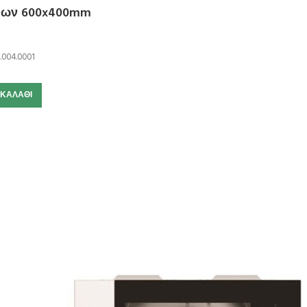
σεων 600x400mm
.004.0001
 ΚΑΛΆΘΙ