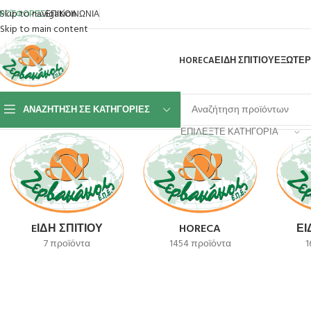
Skip to navigation
ΡΟΣΦΟΡΕΣ
ΕΠΙΚΟΙΝΩΝΙΑ
Skip to main content
HORECA
ΕΙΔΗ ΣΠΙΤΙΟΥ
ΕΞΩΤΕΡ
ΑΝΑΖΉΤΗΣΗ ΣΕ ΚΑΤΗΓΟΡΊΕΣ
Αρχική σελίδα
Master Star
Προβάλλονται όλα - 6 αποτελέσματα
ΕΠΙΛΈΞΤΕ ΚΑΤΗΓΟΡΊΑ
EΊΔΗ ΣΠΙΤΙΟΎ
HORECA
ΕΊ
7 προϊόντα
1454 προϊόντα
1