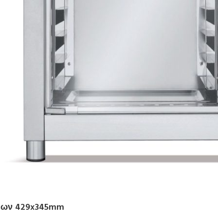
εων 429x345mm