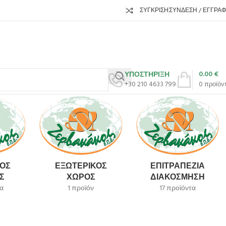
ΣΎΓΚΡΙΣΗ
ΣΎΝΔΕΣΗ / ΕΓΓΡΑ
0.00
€
ΥΠΟΣΤΗΡΙΞΗ
+30 210 4633 799
0
προϊόν
ΌΣ
ΕΞΩΤΕΡΙΚΌΣ
ΕΠΙΤΡΑΠΈΖΙΑ
Σ
ΧΏΡΟΣ
ΔΙΑΚΌΣΜΗΣΗ
α
1 προϊόν
17 προϊόντα