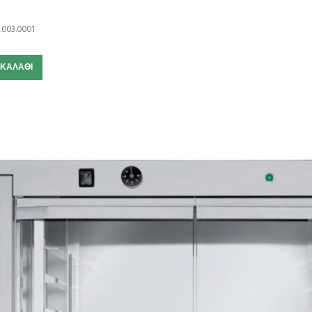
.003.0001
 ΚΑΛΆΘΙ