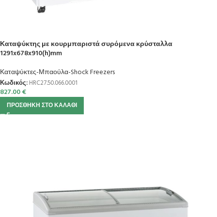
Καταψύκτης με κουρμπαριστά συρόμενα κρύσταλλα
1291x678x910(h)mm
Καταψύκτες-Μπαούλα-Shock Freezers
Κωδικός:
HRC27.50.066.0001
827.00
€
ΠΡΟΣΘΉΚΗ ΣΤΟ ΚΑΛΆΘΙ