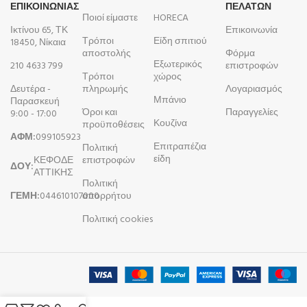
ΕΠΙΚΟΙΝΩΝΙΑΣ
ΠΕΛΑΤΩΝ
Ποιοί είμαστε
HORECA
Ικτίνου 65, ΤΚ
Επικοινωνία
Τρόποι
Είδη σπιτιού
18450, Νίκαια
αποστολής
Φόρμα
Εξωτερικός
210 4633 799
επιστροφών
Τρόποι
χώρος
Δευτέρα -
πληρωμής
Λογαριασμός
Μπάνιο
Παρασκευή
Όροι και
Παραγγελίες
9:00 - 17:00
Κουζίνα
προϋποθέσεις
ΑΦΜ:
099105923
Επιτραπέζια
Πολιτική
είδη
ΚΕΦΟΔΕ
επιστροφών
ΔΟΥ:
ΑΤΤΙΚΗΣ
Πολιτική
ΓΕΜΗ:
044610107000
απορρήτου
Πολιτική cookies