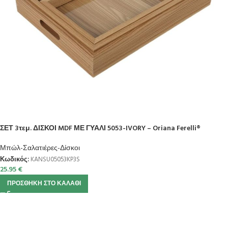
ΣΕΤ 3τεμ. ΔΙΣΚΟΙ MDF ΜΕ ΓΥΑΛΙ 5053-IVORY – Oriana Ferelli®
Μπώλ-Σαλατιέρες-Δίσκοι
Κωδικός:
KANSU05053KP3S
25.95
€
ΠΡΟΣΘΉΚΗ ΣΤΟ ΚΑΛΆΘΙ