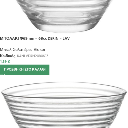
ΜΠΟΛΑΚΙ Φ69mm – 68cc DERIN – LAV
Μπώλ-Σαλατιέρες-Δίσκοι
Κωδικός:
KANLVDRN208069Z
1.19
€
ΠΡΟΣΘΉΚΗ ΣΤΟ ΚΑΛΆΘΙ