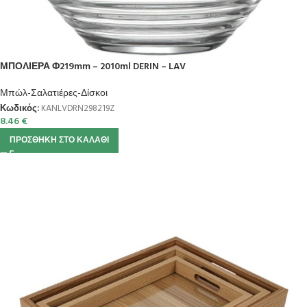
ΜΠΟΛΙΕΡΑ Φ219mm – 2010ml DERIN – LAV
Μπώλ-Σαλατιέρες-Δίσκοι
Κωδικός:
KANLVDRN298219Z
8.46
€
ΠΡΟΣΘΉΚΗ ΣΤΟ ΚΑΛΆΘΙ