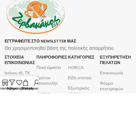
ΕΓΓΡΑΦΕΙΤΕ ΣΤΟ NEWSLETTER ΜΑΣ
Θα χρησιμοποιηθεί βάση της πολιτικής απορρήτου.
ΣΤΟΙΧΕΙΑ
ΠΛΗΡΟΦΟΡΊΕΣ
ΚΑΤΗΓΟΡΙΕΣ
ΕΞΥΠΗΡΕΤΗΣΗ
ΕΠΙΚΟΙΝΩΝΙΑΣ
ΠΕΛΑΤΩΝ
Ποιοί είμαστε
HORECA
Ικτίνου 65, ΤΚ
Επικοινωνία
Τρόποι
Είδη σπιτιού
18450, Νίκαια
αποστολής
Φόρμα
Εξωτερικός
210 4633 799
επιστροφών
τάστημα
Φίλτρα
Αγαπημένα
Ο λογαριασμός μου
Καλάθι
Τρόποι
χώρος
Δευτέρα -
πληρωμής
Λογαριασμός
Μπάνιο
Παρασκευή
Όροι και
Παραγγελίες
9:00 - 17:00
Κουζίνα
προϋποθέσεις
ΑΦΜ:
099105923
Επιτραπέζια
Πολιτική
είδη
ΚΕΦΟΔΕ
επιστροφών
ΔΟΥ: