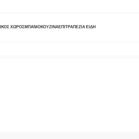
ΙΚΟΣ ΧΩΡΟΣ
ΜΠΆΝΙΟ
ΚΟΥΖΊΝΑ
ΕΠΙΤΡΑΠΈΖΙΑ ΕΊΔΗ
Προβάλλονται όλα - 2 αποτελέσματα