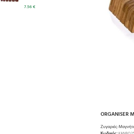
7.56
€
ORGANISER Μ
Ζυγαριές-Μαγνήτ
Κωδικός:
KANBQ25