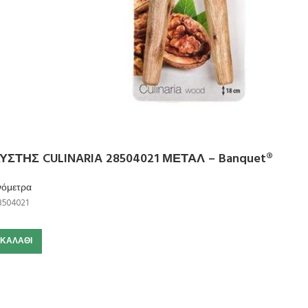
ΤΗΣ CULINARIA 28504021 ΜΕΤΑΛ – Banquet®
νόμετρα
504021
 ΚΑΛΆΘΙ