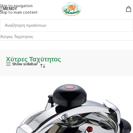
Skip to navigation
ΜΕΝΟΎ
Skip to main content
Αρχική σελίδα
Είδη Σπιτιού
Οργάνωση Κουζίνας
Μαγειρικά Σκεύη
Χύτρες Ταχύτητος
Χύτρες Ταχύτητος
Show sidebar