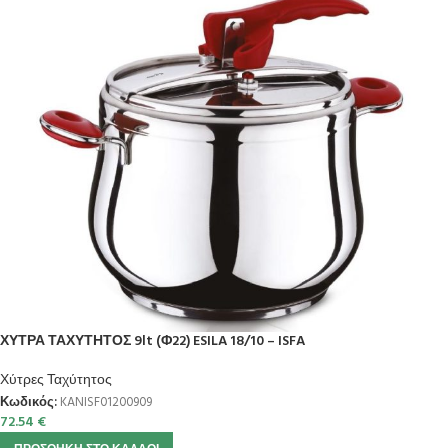
ΧΥΤΡΑ ΤΑΧΥΤΗΤΟΣ 9lt (Φ22) ESILA 18/10 – ISFA
Χύτρες Ταχύτητος
Κωδικός:
KANISF01200909
72.54
€