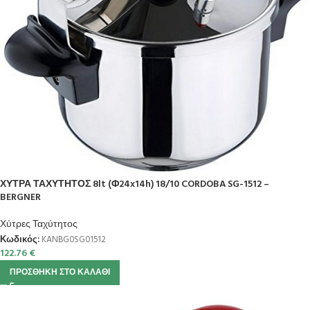
ΧΥΤΡΑ ΤΑΧΥΤΗΤΟΣ 8lt (Φ24x14h) 18/10 CORDOBA SG-1512 –
BERGNER
Χύτρες Ταχύτητος
Κωδικός:
KANBG0SG01512
122.76
€
ΠΡΟΣΘΉΚΗ ΣΤΟ ΚΑΛΆΘΙ