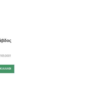
άβδος
105.0001
 ΚΑΛΆΘΙ