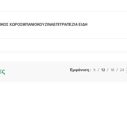
ΙΚΟΣ ΧΩΡΟΣ
ΜΠΆΝΙΟ
ΚΟΥΖΊΝΑ
ΕΠΙΤΡΑΠΈΖΙΑ ΕΊΔΗ
ς
Εμφάνιση του μοναδικού αποτελέσματος
ες
Εμφάνιση
9
12
18
24