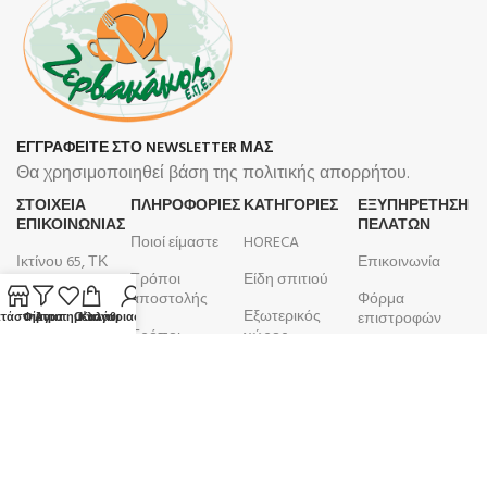
ΕΓΓΡΑΦΕΙΤΕ ΣΤΟ NEWSLETTER ΜΑΣ
Θα χρησιμοποιηθεί βάση της πολιτικής απορρήτου.
ΣΤΟΙΧΕΙΑ
ΠΛΗΡΟΦΟΡΊΕΣ
ΚΑΤΗΓΟΡΙΕΣ
ΕΞΥΠΗΡΕΤΗΣΗ
ΕΠΙΚΟΙΝΩΝΙΑΣ
ΠΕΛΑΤΩΝ
Ποιοί είμαστε
HORECA
Ικτίνου 65, ΤΚ
Επικοινωνία
Τρόποι
Είδη σπιτιού
18450, Νίκαια
αποστολής
Φόρμα
Εξωτερικός
210 4633 799
επιστροφών
τάστημα
Φίλτρα
Αγαπημένα
Ο λογαριασμός μου
Καλάθι
Τρόποι
χώρος
Δευτέρα -
πληρωμής
Λογαριασμός
Μπάνιο
Παρασκευή
Όροι και
Παραγγελίες
9:00 - 17:00
Κουζίνα
προϋποθέσεις
ΑΦΜ:
099105923
Επιτραπέζια
Πολιτική
είδη
ΚΕΦΟΔΕ
επιστροφών
ΔΟΥ: