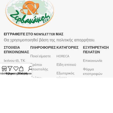
ΕΓΓΡΑΦΕΙΤΕ ΣΤΟ NEWSLETTER ΜΑΣ
Θα χρησιμοποιηθεί βάση της πολιτικής απορρήτου.
ΣΤΟΙΧΕΙΑ
ΠΛΗΡΟΦΟΡΊΕΣ
ΚΑΤΗΓΟΡΙΕΣ
ΕΞΥΠΗΡΕΤΗΣΗ
ΕΠΙΚΟΙΝΩΝΙΑΣ
ΠΕΛΑΤΩΝ
Ποιοί είμαστε
HORECA
Ικτίνου 65, ΤΚ
Επικοινωνία
Τρόποι
Είδη σπιτιού
18450, Νίκαια
αποστολής
Φόρμα
Εξωτερικός
210 4633 799
επιστροφών
τάστημα
Φίλτρα
Αγαπημένα
Ο λογαριασμός μου
Καλάθι
Τρόποι
χώρος
Δευτέρα -
πληρωμής
Λογαριασμός
Μπάνιο
Παρασκευή
Όροι και
Παραγγελίες
9:00 - 17:00
Κουζίνα
προϋποθέσεις
ΑΦΜ:
099105923
Επιτραπέζια
Πολιτική
είδη
ΚΕΦΟΔΕ
επιστροφών
ΔΟΥ: