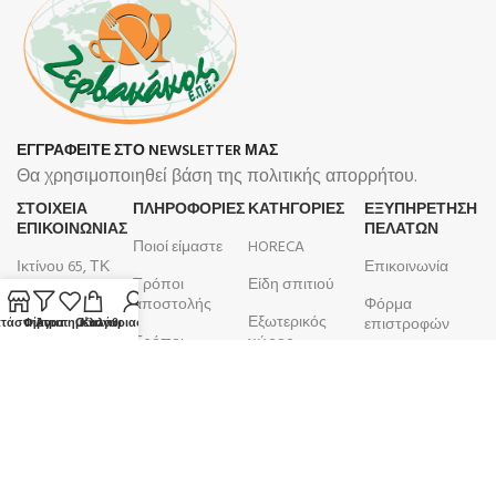
ΕΓΓΡΑΦΕΙΤΕ ΣΤΟ NEWSLETTER ΜΑΣ
Θα χρησιμοποιηθεί βάση της πολιτικής απορρήτου.
ΣΤΟΙΧΕΙΑ
ΠΛΗΡΟΦΟΡΊΕΣ
ΚΑΤΗΓΟΡΙΕΣ
ΕΞΥΠΗΡΕΤΗΣΗ
ΕΠΙΚΟΙΝΩΝΙΑΣ
ΠΕΛΑΤΩΝ
Ποιοί είμαστε
HORECA
Ικτίνου 65, ΤΚ
Επικοινωνία
Τρόποι
Είδη σπιτιού
18450, Νίκαια
αποστολής
Φόρμα
Εξωτερικός
210 4633 799
επιστροφών
τάστημα
Φίλτρα
Αγαπημένα
Ο λογαριασμός μου
Καλάθι
Τρόποι
χώρος
Δευτέρα -
πληρωμής
Λογαριασμός
Μπάνιο
Παρασκευή
Όροι και
Παραγγελίες
9:00 - 17:00
Κουζίνα
προϋποθέσεις
ΑΦΜ:
099105923
Επιτραπέζια
Πολιτική
είδη
ΚΕΦΟΔΕ
επιστροφών
ΔΟΥ: