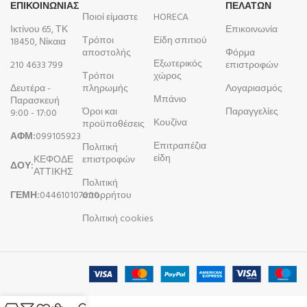
ΕΠΙΚΟΙΝΩΝΙΑΣ
ΠΕΛΑΤΩΝ
Ποιοί είμαστε
HORECA
Ικτίνου 65, ΤΚ
Επικοινωνία
Τρόποι
Είδη σπιτιού
18450, Νίκαια
αποστολής
Φόρμα
Εξωτερικός
210 4633 799
επιστροφών
Τρόποι
χώρος
Δευτέρα -
πληρωμής
Λογαριασμός
Μπάνιο
Παρασκευή
Όροι και
Παραγγελίες
9:00 - 17:00
Κουζίνα
προϋποθέσεις
ΑΦΜ:
099105923
Επιτραπέζια
Πολιτική
είδη
ΚΕΦΟΔΕ
επιστροφών
ΔΟΥ:
ΑΤΤΙΚΗΣ
Πολιτική
ΓΕΜΗ:
044610107000
απορρήτου
Πολιτική cookies