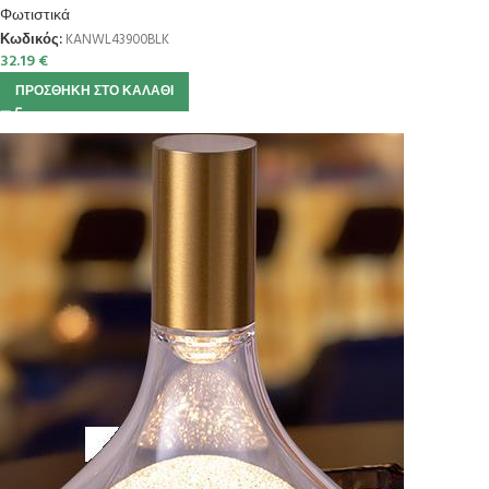
Φωτιστικά
Κωδικός:
KANWL43900BLK
32.19
€
ΠΡΟΣΘΉΚΗ ΣΤΟ ΚΑΛΆΘΙ