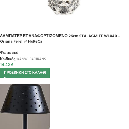
ΛΑΜΠΑΤΕΡ ΕΠΑΝΑΦΟΡΤΙΖΟΜΕΝΟ 26cm STALAGMITE WL040 –
Oriana Ferelli® HoReCa
Φωτιστικά
Κωδικός:
KANWL040TRANS
14.42
€
ΠΡΟΣΘΉΚΗ ΣΤΟ ΚΑΛΆΘΙ