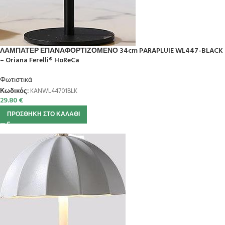
ΛΑΜΠΑΤΕΡ ΕΠΑΝΑΦΟΡΤΙΖΟΜΕΝΟ 34cm PARAPLUIE WL447-BLACK
– Oriana Ferelli® HoReCa
Φωτιστικά
Κωδικός:
KANWL44701BLK
29.80
€
ΠΡΟΣΘΉΚΗ ΣΤΟ ΚΑΛΆΘΙ