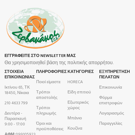
ΕΓΓΡΑΦΕΙΤΕ ΣΤΟ NEWSLETTER ΜΑΣ
Θα χρησιμοποιηθεί βάση της πολιτικής απορρήτου.
ΣΤΟΙΧΕΙΑ
ΠΛΗΡΟΦΟΡΊΕΣ
ΚΑΤΗΓΟΡΙΕΣ
ΕΞΥΠΗΡΕΤΗΣΗ
ΕΠΙΚΟΙΝΩΝΙΑΣ
ΠΕΛΑΤΩΝ
Ποιοί είμαστε
HORECA
Ικτίνου 65, ΤΚ
Επικοινωνία
Τρόποι
Είδη σπιτιού
18450, Νίκαια
αποστολής
Φόρμα
Εξωτερικός
210 4633 799
επιστροφών
Τρόποι
χώρος
Δευτέρα -
πληρωμής
Λογαριασμός
Μπάνιο
Παρασκευή
Όροι και
Παραγγελίες
9:00 - 17:00
Κουζίνα
προϋποθέσεις
ΑΦΜ:
099105923