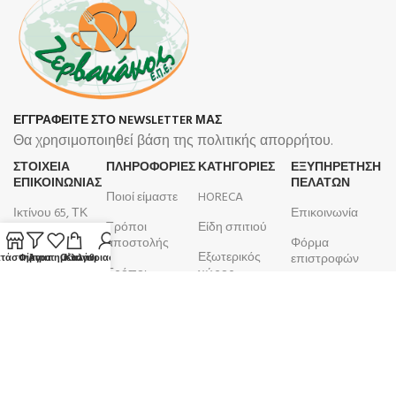
ΕΓΓΡΑΦΕΙΤΕ ΣΤΟ NEWSLETTER ΜΑΣ
Θα χρησιμοποιηθεί βάση της πολιτικής απορρήτου.
ΣΤΟΙΧΕΙΑ
ΠΛΗΡΟΦΟΡΊΕΣ
ΚΑΤΗΓΟΡΙΕΣ
ΕΞΥΠΗΡΕΤΗΣΗ
ΕΠΙΚΟΙΝΩΝΙΑΣ
ΠΕΛΑΤΩΝ
Ποιοί είμαστε
HORECA
Ικτίνου 65, ΤΚ
Επικοινωνία
Τρόποι
Είδη σπιτιού
18450, Νίκαια
αποστολής
Φόρμα
Εξωτερικός
210 4633 799
επιστροφών
τάστημα
Φίλτρα
Αγαπημένα
Ο λογαριασμός μου
Καλάθι
Τρόποι
χώρος
Δευτέρα -
πληρωμής
Λογαριασμός
Μπάνιο
Παρασκευή
Όροι και
Παραγγελίες
9:00 - 17:00
Κουζίνα
προϋποθέσεις
ΑΦΜ:
099105923
Επιτραπέζια
Πολιτική
είδη
ΚΕΦΟΔΕ
επιστροφών
ΔΟΥ: