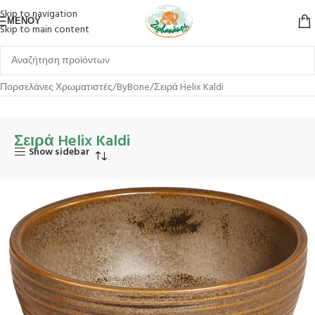
Skip to navigation
ΜΕΝΟΎ
Skip to main content
Αρχική σελίδα
Επιτραπέζια Είδη
Πιάτα
Πορσελάνες
Πορσελάνες Χρωματιστές
ByBone
Σειρά Helix Kaldi
Σειρά Helix Kaldi
Show sidebar