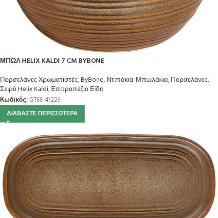
ΜΠΩΛ HELIX KALDI 7 CM BYBONE
Πορσελάνες Χρωματιστές
,
ByBone
,
Ντιπάκια-Μπωλάκια
,
Πορσελάνες
,
Σειρά Helix Kaldi
,
Επιτραπέζια Είδη
Κωδικός:
GT68-41226
ΔΙΑΒΆΣΤΕ ΠΕΡΙΣΣΌΤΕΡΑ