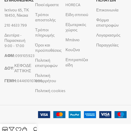
ΕΠΙΚΟΙΝΩΝΙΑΣ
ΠΕΛΑΤΩΝ
Ποιοί είμαστε
HORECA
Ικτίνου 65, ΤΚ
Επικοινωνία
Τρόποι
Είδη σπιτιού
18450, Νίκαια
αποστολής
Φόρμα
Εξωτερικός
210 4633 799
επιστροφών
Τρόποι
χώρος
Δευτέρα -
πληρωμής
Λογαριασμός
Μπάνιο
Παρασκευή
Όροι και
Παραγγελίες
9:00 - 17:00
Κουζίνα
προϋποθέσεις
ΑΦΜ:
099105923
Επιτραπέζια
Πολιτική
είδη
ΚΕΦΟΔΕ
επιστροφών
ΔΟΥ:
ΑΤΤΙΚΗΣ
Πολιτική
ΓΕΜΗ:
044610107000
απορρήτου
Πολιτική cookies