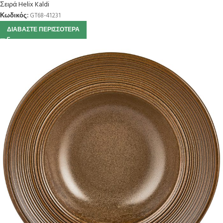
Σειρά Helix Kaldi
Κωδικός:
GT68-41231
ΔΙΑΒΆΣΤΕ ΠΕΡΙΣΣΌΤΕΡΑ