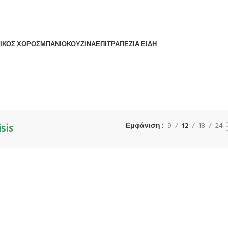
ΙΚΟΣ ΧΩΡΟΣ
ΜΠΆΝΙΟ
ΚΟΥΖΊΝΑ
ΕΠΙΤΡΑΠΈΖΙΑ ΕΊΔΗ
τιστές
ByBone
Σειρά Misis
Προβάλλονται όλα - 11 αποτελέσματα
sis
Εμφάνιση
9
12
18
24