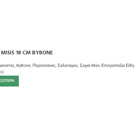
MISIS 18 CM BYBONE
ατιστές
,
ByBone
,
Πορσελάνες
,
Σαλατιέρες
,
Σειρά Misis
,
Επιτραπέζια Είδη
08
ΣΣΌΤΕΡΑ