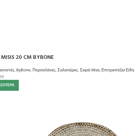
MISIS 20 CM BYBONE
ατιστές
,
ByBone
,
Πορσελάνες
,
Σαλατιέρες
,
Σειρά Misis
,
Επιτραπέζια Είδη
09
ΣΣΌΤΕΡΑ