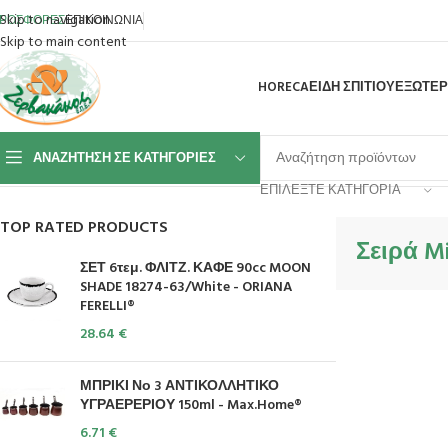
Skip to navigation
ΡΟΣΦΟΡΕΣ
ΕΠΙΚΟΙΝΩΝΙΑ
Skip to main content
HORECA
ΕΙΔΗ ΣΠΙΤΙΟΥ
ΕΞΩΤΕΡ
ΑΝΑΖΉΤΗΣΗ ΣΕ ΚΑΤΗΓΟΡΊΕΣ
Αρχική σελίδα
Επιτραπέζια Είδη
Πιάτα
Πορσελάνες
Πορσελάνες Χρωμα
ΕΠΙΛΈΞΤΕ ΚΑΤΗΓΟΡΊΑ
TOP RATED PRODUCTS
Σειρά Mi
ΣΕΤ 6τεμ. ΦΛΙΤΖ. ΚΑΦΕ 90cc MOON
SHADE 18274-63/White - ORIANA
FERELLI®
28.64
€
ΜΠΡΙΚΙ Νο 3 ΑΝΤΙΚΟΛΛΗΤΙΚΟ
ΥΓΡΑΕΡΕΡΙΟΥ 150ml - Max.Home®
6.71
€