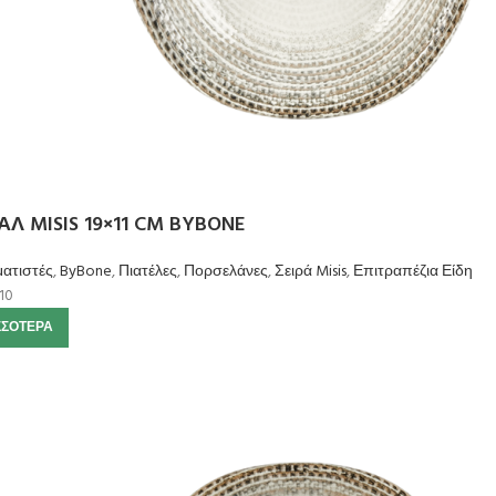
Λ MISIS 19×11 CM BYBONE
ατιστές
,
ByBone
,
Πιατέλες
,
Πορσελάνες
,
Σειρά Misis
,
Επιτραπέζια Είδη
10
ΣΣΌΤΕΡΑ