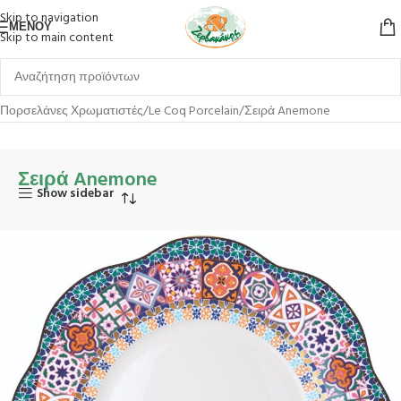
Skip to navigation
ΜΕΝΟΎ
Skip to main content
Αρχική σελίδα
Επιτραπέζια Είδη
Πιάτα
Πορσελάνες
Πορσελάνες Χρωματιστές
Le Coq Porcelain
Σειρά Anemone
Σειρά Anemone
Show sidebar