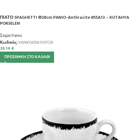
ΠΙΑΤΟ SPAGHETTI Φ28cm PANIO-Anthracite 855A13 – KUTAHYA
PORSELEN
Σειρά Panio
Κωδικός:
KANKX855A13SPT28
26.14
€
ΠΡΟΣΘΉΚΗ ΣΤΟ ΚΑΛΆΘΙ