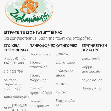
ΕΓΓΡΑΦΕΙΤΕ ΣΤΟ NEWSLETTER ΜΑΣ
Θα χρησιμοποιηθεί βάση της πολιτικής απορρήτου.
ΣΤΟΙΧΕΙΑ
ΠΛΗΡΟΦΟΡΊΕΣ
ΚΑΤΗΓΟΡΙΕΣ
ΕΞΥΠΗΡΕΤΗΣΗ
ΕΠΙΚΟΙΝΩΝΙΑΣ
ΠΕΛΑΤΩΝ
Ποιοί είμαστε
HORECA
Ικτίνου 65, ΤΚ
Επικοινωνία
Τρόποι
Είδη σπιτιού
18450, Νίκαια
αποστολής
Φόρμα
Εξωτερικός
210 4633 799
επιστροφών
Τρόποι
χώρος
Δευτέρα -
πληρωμής
Λογαριασμός
Μπάνιο
Παρασκευή
Όροι και
Παραγγελίες
9:00 - 17:00
Κουζίνα
προϋποθέσεις
ΑΦΜ:
099105923
Επιτραπέζια
Πολιτική
είδη
ΚΕΦΟΔΕ
επιστροφών
ΔΟΥ:
ΑΤΤΙΚΗΣ