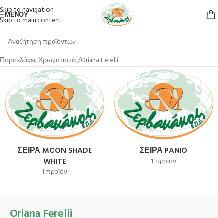
Skip to navigation
ΜΕΝΟΎ
Skip to main content
Αρχική σελίδα
Επιτραπέζια Είδη
Πιάτα
Πορσελάνες
Πορσελάνες Χρωματιστές
Oriana Ferelli
ΣΕΙΡΆ MOON SHADE
ΣΕΙΡΆ PANIO
WHITE
1 προϊόν
1 προϊόν
Oriana Ferelli