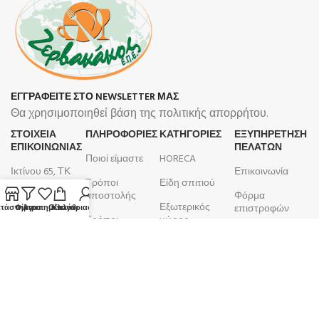
ΕΓΓΡΑΦΕΙΤΕ ΣΤΟ NEWSLETTER ΜΑΣ
Θα χρησιμοποιηθεί βάση της πολιτικής απορρήτου.
ΣΤΟΙΧΕΙΑ
ΠΛΗΡΟΦΟΡΊΕΣ
ΚΑΤΗΓΟΡΙΕΣ
ΕΞΥΠΗΡΕΤΗΣΗ
ΕΠΙΚΟΙΝΩΝΙΑΣ
ΠΕΛΑΤΩΝ
Ποιοί είμαστε
HORECA
Ικτίνου 65, ΤΚ
Επικοινωνία
Τρόποι
Είδη σπιτιού
18450, Νίκαια
αποστολής
Φόρμα
Εξωτερικός
210 4633 799
επιστροφών
τάστημα
Φίλτρα
Αγαπημένα
Ο λογαριασμός μου
Καλάθι
Τρόποι
χώρος
Δευτέρα -
πληρωμής
Λογαριασμός
Μπάνιο
Παρασκευή
Όροι και
Παραγγελίες
9:00 - 17:00
Κουζίνα
προϋποθέσεις
ΑΦΜ:
099105923
Επιτραπέζια
Πολιτική
είδη
ΚΕΦΟΔΕ
επιστροφών
ΔΟΥ: