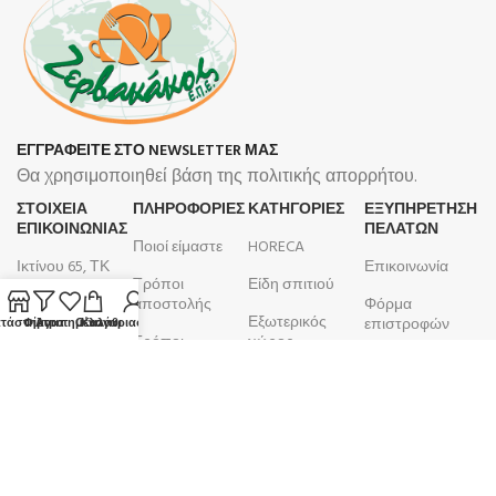
ΕΓΓΡΑΦΕΙΤΕ ΣΤΟ NEWSLETTER ΜΑΣ
Θα χρησιμοποιηθεί βάση της πολιτικής απορρήτου.
ΣΤΟΙΧΕΙΑ
ΠΛΗΡΟΦΟΡΊΕΣ
ΚΑΤΗΓΟΡΙΕΣ
ΕΞΥΠΗΡΕΤΗΣΗ
ΕΠΙΚΟΙΝΩΝΙΑΣ
ΠΕΛΑΤΩΝ
Ποιοί είμαστε
HORECA
Ικτίνου 65, ΤΚ
Επικοινωνία
Τρόποι
Είδη σπιτιού
18450, Νίκαια
αποστολής
Φόρμα
Εξωτερικός
210 4633 799
επιστροφών
τάστημα
Φίλτρα
Αγαπημένα
Ο λογαριασμός μου
Καλάθι
Τρόποι
χώρος
Δευτέρα -
πληρωμής
Λογαριασμός
Μπάνιο
Παρασκευή
Όροι και
Παραγγελίες
9:00 - 17:00
Κουζίνα
προϋποθέσεις
ΑΦΜ:
099105923
Επιτραπέζια
Πολιτική
είδη
ΚΕΦΟΔΕ
επιστροφών
ΔΟΥ: