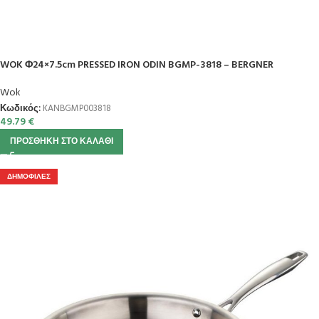
WOK Φ24×7.5cm PRESSED IRON ODIN BGMP-3818 – BERGNER
Wok
Κωδικός:
KANBGMP003818
49.79
€
ΠΡΟΣΘΉΚΗ ΣΤΟ ΚΑΛΆΘΙ
ΔΗΜΟΦΙΛΈΣ