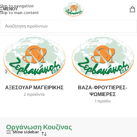
Skip to navigation
ΜΕΝΟΎ
Skip to main content
Αρχική σελίδα
Είδη Σπιτιού
Οργάνωση Κουζίνας
ΑΞΕΣΟΥΆΡ ΜΑΓΕΙΡΙΚΉΣ
ΒΆΖΑ-ΦΡΟΥΤΙΈΡΕΣ-
ΨΩΜΙΈΡΕΣ
2 προϊόντα
1 προϊόν
Οργάνωση Κουζίνας
Show sidebar