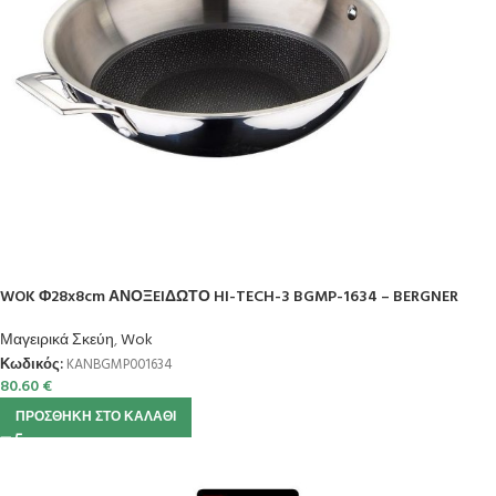
WOK Φ28x8cm ΑΝΟΞEIΔΩΤΟ HI-TECH-3 BGMP-1634 – BERGNER
Μαγειρικά Σκεύη
,
Wok
Κωδικός:
KANBGMP001634
80.60
€
ΠΡΟΣΘΉΚΗ ΣΤΟ ΚΑΛΆΘΙ