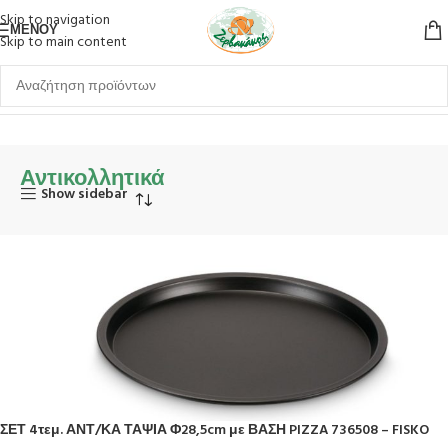
Skip to navigation
ΜΕΝΟΎ
Skip to main content
Αρχική σελίδα
Κουζίνα
Σκεύη
Ταψιά
Αντικολλητικά
Αντικολλητικά
Show sidebar
ΣΕΤ 4τεμ. ΑΝΤ/ΚΑ ΤΑΨΙΑ Φ28,5cm με ΒΑΣΗ PIZZA 736508 – FISKO