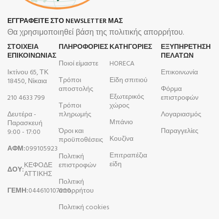
ΕΓΓΡΑΦΕΙΤΕ ΣΤΟ NEWSLETTER ΜΑΣ
Θα χρησιμοποιηθεί βάση της πολιτικής απορρήτου.
ΣΤΟΙΧΕΙΑ
ΠΛΗΡΟΦΟΡΊΕΣ
ΚΑΤΗΓΟΡΙΕΣ
ΕΞΥΠΗΡΕΤΗΣΗ
ΕΠΙΚΟΙΝΩΝΙΑΣ
ΠΕΛΑΤΩΝ
Ποιοί είμαστε
HORECA
Ικτίνου 65, ΤΚ
Επικοινωνία
Τρόποι
Είδη σπιτιού
18450, Νίκαια
αποστολής
Φόρμα
Εξωτερικός
210 4633 799
επιστροφών
Τρόποι
χώρος
Δευτέρα -
πληρωμής
Λογαριασμός
Μπάνιο
Παρασκευή
Όροι και
Παραγγελίες
9:00 - 17:00
Κουζίνα
προϋποθέσεις
ΑΦΜ:
099105923
Επιτραπέζια
Πολιτική
είδη
ΚΕΦΟΔΕ
επιστροφών
ΔΟΥ:
ΑΤΤΙΚΗΣ
Πολιτική
ΓΕΜΗ:
044610107000
απορρήτου
Πολιτική cookies