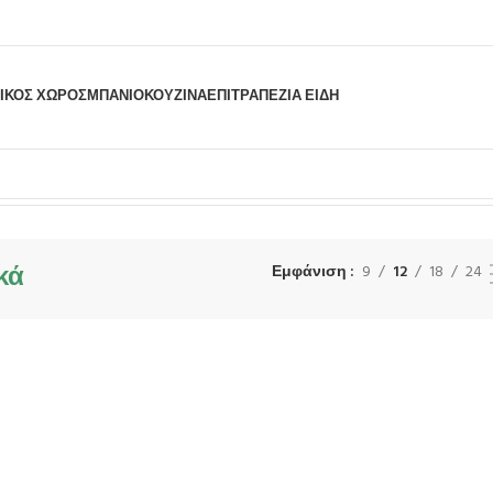
ΙΚΟΣ ΧΩΡΟΣ
ΜΠΆΝΙΟ
ΚΟΥΖΊΝΑ
ΕΠΙΤΡΑΠΈΖΙΑ ΕΊΔΗ
ίνας-Ψήσιμο-Μαγείρεμα
Πλατώ
Επιτραπέζια
Ηλεκτρικά
Βλέπετε 1–12 απ
κά
Εμφάνιση
9
12
18
24