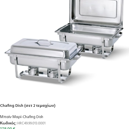
Chafing Dish (σετ 2 τεμαχίων)
Μπαίν Μαρί-Chafing Dish
Κωδικός:
HRC49.99.013.0001
178.00
€