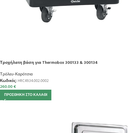
Τροχήλατη βάση για Thermobox 300133 & 300134
Τρόλευ-Καρότσια
Κωδικός:
HRC49.34.002.0002
260.00
€
ΠΡΟΣΘΉΚΗ ΣΤΟ ΚΑΛΆΘΙ