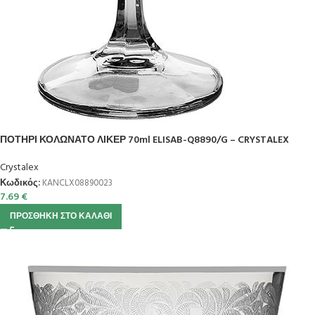
ΠΟΤΗΡΙ ΚΟΛΩΝΑΤΟ ΛΙΚΕΡ 70ml ELISAB-Q8890/G – CRYSTALEX
Crystalex
Κωδικός:
KANCLX08890023
7.69
€
ΠΡΟΣΘΉΚΗ ΣΤΟ ΚΑΛΆΘΙ