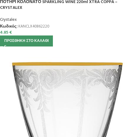
ΠΟΤΗΡΙ ΚΟΛΟΝΑΤΟ SPARKLING WINE 220ml XTRA COPPA –
CRYSTALEX
Crystalex
Κωδικός:
KANCLX40862220
4.85
€
ΠΡΟΣΘΉΚΗ ΣΤΟ ΚΑΛΆΘΙ