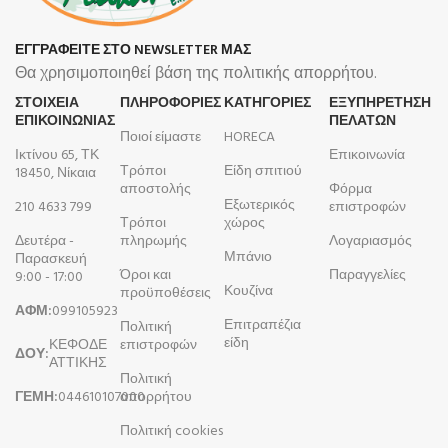
ΕΓΓΡΑΦΕΙΤΕ ΣΤΟ NEWSLETTER ΜΑΣ
Θα χρησιμοποιηθεί βάση της πολιτικής απορρήτου.
ΣΤΟΙΧΕΙΑ
ΠΛΗΡΟΦΟΡΊΕΣ
ΚΑΤΗΓΟΡΙΕΣ
ΕΞΥΠΗΡΕΤΗΣΗ
ΕΠΙΚΟΙΝΩΝΙΑΣ
ΠΕΛΑΤΩΝ
Ποιοί είμαστε
HORECA
Ικτίνου 65, ΤΚ
Επικοινωνία
Τρόποι
Είδη σπιτιού
18450, Νίκαια
αποστολής
Φόρμα
Εξωτερικός
210 4633 799
επιστροφών
Τρόποι
χώρος
Δευτέρα -
πληρωμής
Λογαριασμός
Μπάνιο
Παρασκευή
Όροι και
Παραγγελίες
9:00 - 17:00
Κουζίνα
προϋποθέσεις
ΑΦΜ:
099105923
Επιτραπέζια
Πολιτική
είδη
ΚΕΦΟΔΕ
επιστροφών
ΔΟΥ:
ΑΤΤΙΚΗΣ
Πολιτική
ΓΕΜΗ:
044610107000
απορρήτου
Πολιτική cookies