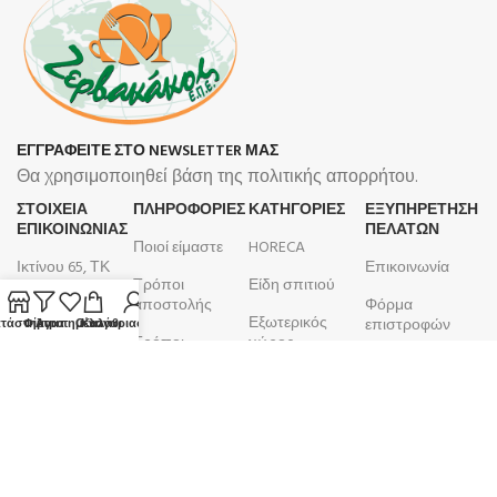
ΕΓΓΡΑΦΕΙΤΕ ΣΤΟ NEWSLETTER ΜΑΣ
Θα χρησιμοποιηθεί βάση της πολιτικής απορρήτου.
ΣΤΟΙΧΕΙΑ
ΠΛΗΡΟΦΟΡΊΕΣ
ΚΑΤΗΓΟΡΙΕΣ
ΕΞΥΠΗΡΕΤΗΣΗ
ΕΠΙΚΟΙΝΩΝΙΑΣ
ΠΕΛΑΤΩΝ
Ποιοί είμαστε
HORECA
Ικτίνου 65, ΤΚ
Επικοινωνία
Τρόποι
Είδη σπιτιού
18450, Νίκαια
αποστολής
Φόρμα
Εξωτερικός
210 4633 799
επιστροφών
τάστημα
Φίλτρα
Αγαπημένα
Ο λογαριασμός μου
Καλάθι
Τρόποι
χώρος
Δευτέρα -
πληρωμής
Λογαριασμός
Μπάνιο
Παρασκευή
Όροι και
Παραγγελίες
9:00 - 17:00
Κουζίνα
προϋποθέσεις
ΑΦΜ:
099105923
Επιτραπέζια
Πολιτική
είδη
ΚΕΦΟΔΕ
επιστροφών
ΔΟΥ: