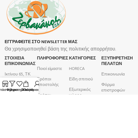
ΕΓΓΡΑΦΕΙΤΕ ΣΤΟ NEWSLETTER ΜΑΣ
Θα χρησιμοποιηθεί βάση της πολιτικής απορρήτου.
ΣΤΟΙΧΕΙΑ
ΠΛΗΡΟΦΟΡΊΕΣ
ΚΑΤΗΓΟΡΙΕΣ
ΕΞΥΠΗΡΕΤΗΣΗ
ΕΠΙΚΟΙΝΩΝΙΑΣ
ΠΕΛΑΤΩΝ
Ποιοί είμαστε
HORECA
Ικτίνου 65, ΤΚ
Επικοινωνία
Τρόποι
Είδη σπιτιού
18450, Νίκαια
αποστολής
Φόρμα
Εξωτερικός
210 4633 799
επιστροφών
τάστημα
Φίλτρα
Αγαπημένα
Ο λογαριασμός μου
Καλάθι
Τρόποι
χώρος
Δευτέρα -
πληρωμής
Λογαριασμός
Μπάνιο
Παρασκευή
Όροι και
Παραγγελίες
9:00 - 17:00
Κουζίνα
προϋποθέσεις
ΑΦΜ:
099105923
Επιτραπέζια
Πολιτική
είδη
ΚΕΦΟΔΕ
επιστροφών
ΔΟΥ: