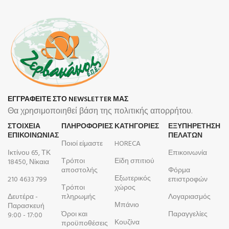
ΕΓΓΡΑΦΕΙΤΕ ΣΤΟ NEWSLETTER ΜΑΣ
Θα χρησιμοποιηθεί βάση της πολιτικής απορρήτου.
ΣΤΟΙΧΕΙΑ
ΠΛΗΡΟΦΟΡΊΕΣ
ΚΑΤΗΓΟΡΙΕΣ
ΕΞΥΠΗΡΕΤΗΣΗ
ΕΠΙΚΟΙΝΩΝΙΑΣ
ΠΕΛΑΤΩΝ
Ποιοί είμαστε
HORECA
Ικτίνου 65, ΤΚ
Επικοινωνία
Τρόποι
Είδη σπιτιού
18450, Νίκαια
αποστολής
Φόρμα
Εξωτερικός
210 4633 799
επιστροφών
Τρόποι
χώρος
Δευτέρα -
πληρωμής
Λογαριασμός
Μπάνιο
Παρασκευή
Όροι και
Παραγγελίες
9:00 - 17:00
Κουζίνα
προϋποθέσεις