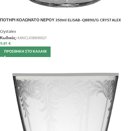
ΠΟΤΗΡΙ ΚΟΛΩΝΆΤΟ ΝΕΡΟΥ 350ml ELISAB-Q8890/G CRYSTALEX
Crystalex
Κωδικός:
KANCLX08890021
9.81
€
ΠΡΟΣΘΉΚΗ ΣΤΟ ΚΑΛΆΘΙ