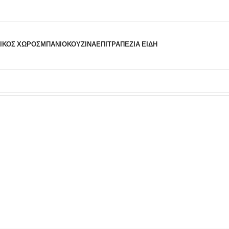
ΙΚΟΣ ΧΩΡΟΣ
ΜΠΆΝΙΟ
ΚΟΥΖΊΝΑ
ΕΠΙΤΡΑΠΈΖΙΑ ΕΊΔΗ
οτελέσματα