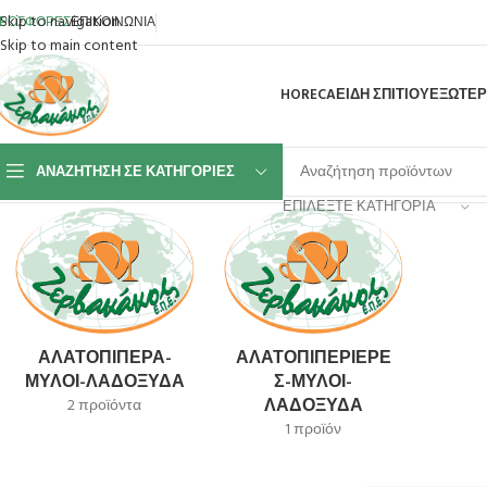
Skip to navigation
ΡΟΣΦΟΡΕΣ
ΕΠΙΚΟΙΝΩΝΙΑ
Skip to main content
HORECA
ΕΙΔΗ ΣΠΙΤΙΟΥ
ΕΞΩΤΕΡ
ΑΝΑΖΉΤΗΣΗ ΣΕ ΚΑΤΗΓΟΡΊΕΣ
Αρχική σελίδα
Σερβίρισμα
Είδη Σερβιρίσματος
Προβάλλονται όλα - 2 απ
ΕΠΙΛΈΞΤΕ ΚΑΤΗΓΟΡΊΑ
ΑΛΑΤΟΠΊΠΕΡΑ-
ΑΛΑΤΟΠΊΠΕΡΙΕΡΕ
ΜΎΛΟΙ-ΛΑΔΌΞΥΔΑ
Σ-ΜΎΛΟΙ-
ΛΑΔΌΞΥΔΑ
2 προϊόντα
1 προϊόν