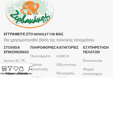
ΕΓΓΡΑΦΕΙΤΕ ΣΤΟ NEWSLETTER ΜΑΣ
Θα χρησιμοποιηθεί βάση της πολιτικής απορρήτου.
ΣΤΟΙΧΕΙΑ
ΠΛΗΡΟΦΟΡΊΕΣ
ΚΑΤΗΓΟΡΙΕΣ
ΕΞΥΠΗΡΕΤΗΣΗ
ΕΠΙΚΟΙΝΩΝΙΑΣ
ΠΕΛΑΤΩΝ
Ποιοί είμαστε
HORECA
Ικτίνου 65, ΤΚ
Επικοινωνία
Τρόποι
Είδη σπιτιού
18450, Νίκαια
αποστολής
Φόρμα
Εξωτερικός
210 4633 799
επιστροφών
τάστημα
Φίλτρα
Αγαπημένα
Ο λογαριασμός μου
Καλάθι
Τρόποι
χώρος
Δευτέρα -
πληρωμής
Λογαριασμός
Μπάνιο
Παρασκευή
Όροι και
Παραγγελίες
9:00 - 17:00
Κουζίνα
προϋποθέσεις
ΑΦΜ:
099105923
Επιτραπέζια
Πολιτική
είδη
ΚΕΦΟΔΕ
επιστροφών
ΔΟΥ: