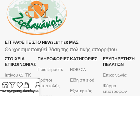
ΕΓΓΡΑΦΕΙΤΕ ΣΤΟ NEWSLETTER ΜΑΣ
Θα χρησιμοποιηθεί βάση της πολιτικής απορρήτου.
ΣΤΟΙΧΕΙΑ
ΠΛΗΡΟΦΟΡΊΕΣ
ΚΑΤΗΓΟΡΙΕΣ
ΕΞΥΠΗΡΕΤΗΣΗ
ΕΠΙΚΟΙΝΩΝΙΑΣ
ΠΕΛΑΤΩΝ
Ποιοί είμαστε
HORECA
Ικτίνου 65, ΤΚ
Επικοινωνία
Τρόποι
Είδη σπιτιού
18450, Νίκαια
αποστολής
Φόρμα
Εξωτερικός
210 4633 799
επιστροφών
τάστημα
Φίλτρα
Αγαπημένα
Ο λογαριασμός μου
Καλάθι
Τρόποι
χώρος
Δευτέρα -
πληρωμής
Λογαριασμός
Μπάνιο
Παρασκευή
Όροι και
Παραγγελίες
9:00 - 17:00
Κουζίνα
προϋποθέσεις
ΑΦΜ:
099105923
Επιτραπέζια
Πολιτική
είδη
ΚΕΦΟΔΕ
επιστροφών
ΔΟΥ: