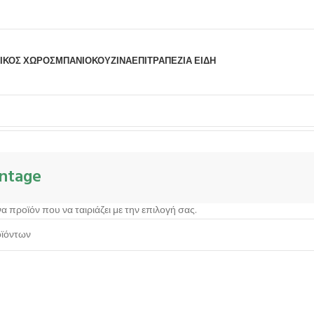
ΙΚΟΣ ΧΩΡΟΣ
ΜΠΆΝΙΟ
ΚΟΥΖΊΝΑ
ΕΠΙΤΡΑΠΈΖΙΑ ΕΊΔΗ
Σειρά Vintage
intage
α προϊόν που να ταιριάζει με την επιλογή σας.