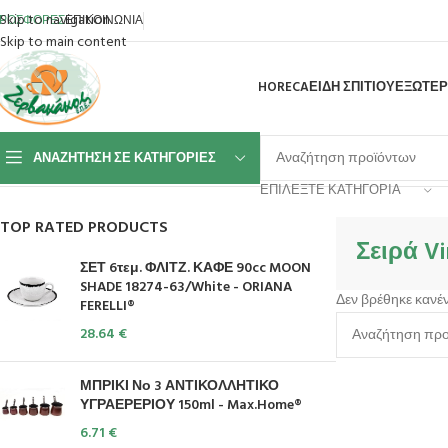
Skip to navigation
ΡΟΣΦΟΡΕΣ
ΕΠΙΚΟΙΝΩΝΙΑ
Skip to main content
HORECA
ΕΙΔΗ ΣΠΙΤΙΟΥ
ΕΞΩΤΕΡ
ΑΝΑΖΉΤΗΣΗ ΣΕ ΚΑΤΗΓΟΡΊΕΣ
Αρχική σελίδα
Σερβίρισμα
Επιτραπέζια Είδη
Μαχαιροπίρουνα
Χρώμα
ΕΠΙΛΈΞΤΕ ΚΑΤΗΓΟΡΊΑ
TOP RATED PRODUCTS
Σειρά V
ΣΕΤ 6τεμ. ΦΛΙΤΖ. ΚΑΦΕ 90cc MOON
SHADE 18274-63/White - ORIANA
Δεν βρέθηκε κανέν
FERELLI®
28.64
€
ΜΠΡΙΚΙ Νο 3 ΑΝΤΙΚΟΛΛΗΤΙΚΟ
ΥΓΡΑΕΡΕΡΙΟΥ 150ml - Max.Home®
6.71
€