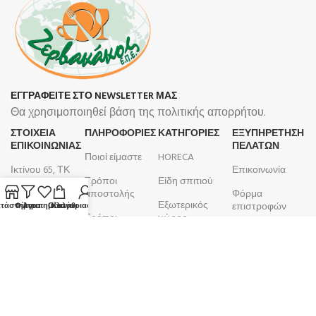
ΕΓΓΡΑΦΕΙΤΕ ΣΤΟ NEWSLETTER ΜΑΣ
Θα χρησιμοποιηθεί βάση της πολιτικής απορρήτου.
ΣΤΟΙΧΕΙΑ
ΠΛΗΡΟΦΟΡΊΕΣ
ΚΑΤΗΓΟΡΙΕΣ
ΕΞΥΠΗΡΕΤΗΣΗ
ΕΠΙΚΟΙΝΩΝΙΑΣ
ΠΕΛΑΤΩΝ
Ποιοί είμαστε
HORECA
Ικτίνου 65, ΤΚ
Επικοινωνία
Τρόποι
Είδη σπιτιού
18450, Νίκαια
αποστολής
Φόρμα
Εξωτερικός
210 4633 799
επιστροφών
τάστημα
Φίλτρα
Αγαπημένα
Ο λογαριασμός μου
Καλάθι
Τρόποι
χώρος
Δευτέρα -
πληρωμής
Λογαριασμός
Μπάνιο
Παρασκευή
Όροι και
Παραγγελίες
9:00 - 17:00
Κουζίνα
προϋποθέσεις
ΑΦΜ:
099105923
Επιτραπέζια
Πολιτική
είδη
ΚΕΦΟΔΕ
επιστροφών
ΔΟΥ: