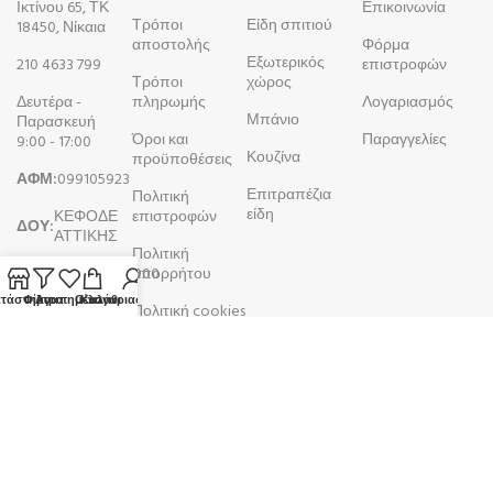
Ικτίνου 65, ΤΚ
Επικοινωνία
Τρόποι
Είδη σπιτιού
18450, Νίκαια
αποστολής
Φόρμα
Εξωτερικός
210 4633 799
επιστροφών
Τρόποι
χώρος
Δευτέρα -
πληρωμής
Λογαριασμός
Μπάνιο
Παρασκευή
Όροι και
Παραγγελίες
9:00 - 17:00
Κουζίνα
προϋποθέσεις
ΑΦΜ:
099105923
Επιτραπέζια
Πολιτική
είδη
ΚΕΦΟΔΕ
επιστροφών
ΔΟΥ:
ΑΤΤΙΚΗΣ
Πολιτική
ΓΕΜΗ:
044610107000
απορρήτου
τάστημα
Φίλτρα
Αγαπημένα
Ο λογαριασμός μου
Καλάθι
Πολιτική cookies