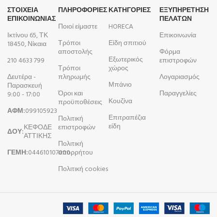
ΣΤΟΙΧΕΙΑ
ΠΛΗΡΟΦΟΡΊΕΣ
ΚΑΤΗΓΟΡΙΕΣ
ΕΞΥΠΗΡΕΤΗΣΗ
ΕΠΙΚΟΙΝΩΝΙΑΣ
ΠΕΛΑΤΩΝ
Ποιοί είμαστε
HORECA
Ικτίνου 65, ΤΚ
Επικοινωνία
Τρόποι
Είδη σπιτιού
18450, Νίκαια
αποστολής
Φόρμα
Εξωτερικός
210 4633 799
επιστροφών
Τρόποι
χώρος
Δευτέρα -
πληρωμής
Λογαριασμός
Μπάνιο
Παρασκευή
Όροι και
Παραγγελίες
9:00 - 17:00
Κουζίνα
προϋποθέσεις
ΑΦΜ:
099105923
Επιτραπέζια
Πολιτική
είδη
ΚΕΦΟΔΕ
επιστροφών
ΔΟΥ:
ΑΤΤΙΚΗΣ
Πολιτική
ΓΕΜΗ:
044610107000
απορρήτου
Πολιτική cookies