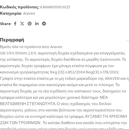
Κωδικός προϊόντος:
KANAR00003025
Κατηγορία:
Araven
Share:
Περιγραφή
Βρείτε όλα τα προϊόντα απο Araven
GN 1/6 h.150mm 2,6 lt. αεροστεγή δοχεία σχεδιασμένα για επαγγελματίες
της εστίασης. Το αεροστεγές δοχείο διατίθεται σε μεγέθη Gastronorm. Το
αεροστεγές δοχείο τροφίμων έχει μόνιμη ετικέτα σύμφωνα με τον
κανονισμό ιχνηλασιμότητας Reg (CE) n.852/2004 Reg(CE) n.178/2002.
Γράψτε στην ετικέτα ετικέτα με το μη τοξικό μαρκαδόρο της ARAVEN και η
ετικέτα θα παραμείνει σαν καινούργια ακόμα και μετά το πλύσιμο. Τα
αεροστεγή δοχεία, με τη νέα σχεδίαση του καπακιού τους, διατηρούν τα
τρόφιμα καλύτερα και για μεγαλύτερο χρονικό διάστημα: ΝΕΑ
ΒΕΛΤΙΩΜΕΝΗ ΣΤΕΓΑΝΩΤΗΤΑ. Ο νέος σχεδιασμός του διπλού
αεροστεγούς χείλους στο καπάκι βελτιώνει την αεροστεγανότητα του
δοχείου ώστε να συντηρεί καλύτερα τα τρόφιμα. ΑΥΞΑΝΕΙ ΤΗ ΧΡΗΣΙΜΗ
ΖΩΗ ΤΩΝ ΤΡΟΦΙΜΩΝ . Το καπάκι διαθέτει ένα κανάλι που επιτρέπει την