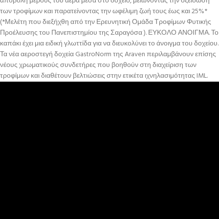
αποβολή μέρους του αέρα μέσα στο δοχείο, μειώνοντας την οξείδωση
των τροφίμων και παρατείνοντας την ωφέλιμη ζωή τους έως και 25%*
(*Μελέτη που διεξήχθη από την Ερευνητική Ομάδα Τροφίμων Φυτικής
Προέλευσης του Πανεπιστημίου της Σαραγόσα ). ΕΥΚΟΛΟ ΑΝΟΙΓΜΑ. Το
καπάκι έχει μια ειδική γλωττίδα για να διευκολύνει το άνοιγμα του δοχείου.
Τα νέα αεροστεγή δοχεία GastroNorm της Araven περιλαμβάνουν επίσης
νέους χρωματικούς συνδετήρες που βοηθούν στη διαχείριση των
τροφίμων και διαθέτουν βελτιώσεις στην ετικέτα ιχνηλασιμότητας IML.