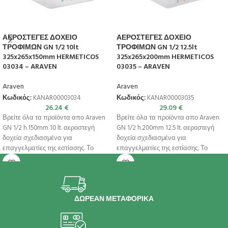
ΑΕΡΟΣΤΕΓΕΣ ΔΟΧΕΙΟ
ΑΕΡΟΣΤΕΓΕΣ ΔΟΧΕΙΟ
ΤΡΟΦΙΜΩΝ GN 1/2 10lt
ΤΡΟΦΙΜΩΝ GN 1/2 12.5lt
325x265x150mm HERMETICOS
325x265x200mm HERMETICOS
03034 – ARAVEN
03035 – ARAVEN
Araven
Araven
Κωδικός:
KANAR00003034
Κωδικός:
KANAR00003035
26.24
€
29.09
€
Βρείτε όλα τα προϊόντα απο Araven
Βρείτε όλα τα προϊόντα απο Araven
GN 1/2 h.150mm 10 lt. αεροστεγή
GN 1/2 h.200mm 12.5 lt. αεροστεγή
δοχεία σχεδιασμένα για
δοχεία σχεδιασμένα για
επαγγελματίες της εστίασης. Το
επαγγελματίες της εστίασης. Το
αεροστεγές
αεροστεγές
ΔΩΡΕΑΝ ΜΕΤΑΦΟΡΙΚΑ