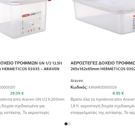
ΧΕΙΟ ΤΡΟΦΙΜΩΝ GN 1/2 12.5lt
ΑΕΡΟΣΤΕΓΕΣ ΔΟΧΕΙΟ ΤΡΟΦΙΜΩΝ 
 HERMETICOS 03035 – ARAVEN
265x162x65mm HERMETICOS 0302
Araven
00003035
Κωδικός:
KANAR00003026
29.09
€
8.95
€
ροϊόντα απο Araven GN 1/2 h.200mm
Βρείτε όλα τα προϊόντα απο Arave
γή δοχεία σχεδιασμένα για
1,8 lt. αεροστεγή δοχεία σχεδιασμέ
ης εστίασης. Το αεροστεγές
επαγγελματίες της εστίασης. Το α