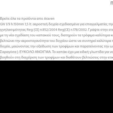
Βρείτε όλα τα προϊόντα απο Araven
GN 1/9 h.150mm 1,5 lt. αεροστεή δοχεία σχεδιασμένα για επαγγελματίες τ
ιχνηλασιμότητας Reg (CE) n.852/2004 Reg(CE) n.178/2002. Γράψτε στην ετι
με τη νέα σχεδίαση του καπακιού τους, διατηρούν τα τρόφιμα καλύτερ
βελτιώνει την αεροστεγανότητα του δοχείου ώστε να συντηρεί καλύτερ
δοχείο, μειώνοντας την οξείδωση των τροφίμων και παρατείνοντας την
Σαραγόσα ). ΕΥΚΟΛΟ ΑΝΟΙΓΜΑ. Το καπάκι έχει μια ειδική γλωττίδα για ν
βοηθούν στη διαχείριση των τροφίμων και διαθέτουν βελτιώσεις στην ετι