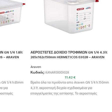
GN 1/4 1.8lt
ΑΕΡΟΣΤΕΓΕΣ ΔΟΧΕΙΟ ΤΡΟΦΙΜΩΝ GN 1/4 4.3lt
6 – ARAVEN
265x162x150mm HERMETICOS 03028 – ARAVEN
Araven
Κωδικός:
KANAR00003028
11.42
€
n GN 1/4 h.65mm
Βρείτε όλα τα προϊόντα απο Araven GN 1/4 h.150mm
να για
4,3 lt. αεροστεγή δοχεία σχεδιασμένα για
εροστεγές
επαγγελματίες της εστίασης. Το αεροστεγές