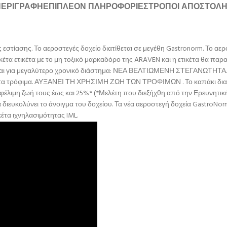
ΠΕΡΙΓΡΑΦΉ
ΕΠΙΠΛΈΟΝ ΠΛΗΡΟΦΟΡΊΕΣ
ΤΡΌΠΟΙ ΑΠΟΣΤΟΛ
ης εστίασης. Το αεροστεγές δοχείο διατίθεται σε μεγέθη Gastronorm. Το α
κέτα ετικέτα με το μη τοξικό μαρκαδόρο της ARAVEN και η ετικέτα θα παρα
α και για μεγαλύτερο χρονικό διάστημα: ΝΕΑ ΒΕΛΤΙΩΜΕΝΗ ΣΤΕΓΑΝΩΤΗΤΑ.
α τα τρόφιμα. ΑΥΞΑΝΕΙ ΤΗ ΧΡΗΣΙΜΗ ΖΩΗ ΤΩΝ ΤΡΟΦΙΜΩΝ . Το καπάκι διαθέ
 ωφέλιμη ζωή τους έως και 25%* (*Μελέτη που διεξήχθη από την Ερευνη
α διευκολύνει το άνοιγμα του δοχείου. Τα νέα αεροστεγή δοχεία Gastro
κέτα ιχνηλασιμότητας IML.