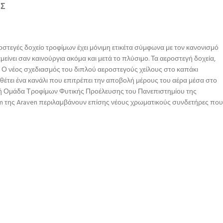
ΉΣ
εροστεγές δοχείο τροφίμων έχει μόνιμη ετικέτα σύμφωνα με τον κανονισμό
μείνει σαν καινούργια ακόμα και μετά το πλύσιμο. Τα αεροστεγή δοχεία,
 Ο νέος σχεδιασμός του διπλού αεροστεγούς χείλους στο καπάκι
τει ένα κανάλι που επιτρέπει την αποβολή μέρους του αέρα μέσα στο
τική Ομάδα Τροφίμων Φυτικής Προέλευσης του Πανεπιστημίου της
Norm της Araven περιλαμβάνουν επίσης νέους χρωματικούς συνδετήρες που