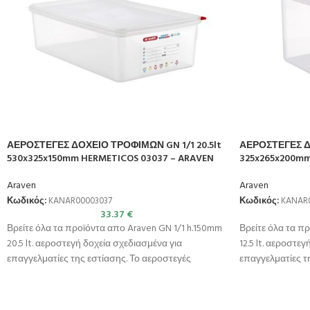
ΑΕΡΟΣΤΕΓΕΣ ΔΟΧΕΙΟ ΤΡΟΦΙΜΩΝ GN 1/1 20.5lt
ΑΕΡΟΣΤΕΓΕΣ ΔΟ
530x325x150mm HERMETICOS 03037 – ARAVEN
325x265x200mm
Araven
Araven
Κωδικός:
KANAR00003037
Κωδικός:
KANAR
33.37
€
Βρείτε όλα τα προϊόντα απο Araven GN 1/1 h.150mm
Βρείτε όλα τα π
20.5 lt. αεροστεγή δοχεία σχεδιασμένα για
12.5 lt. αεροστε
επαγγελματίες της εστίασης. Το αεροστεγές
επαγγελματίες τ