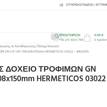
ΣΎΓΚΡΙΣΗ
ΣΎΝΔΕΣΗ / ΕΓΓΡΑ
0.00
€
ΥΠΟΣΤΗΡΙΞΗ
+30 210 4633 799
0
προϊόν
άνωσης & Αποθήκευσης
Τάπερ
Araven
N 1/9 1.5lt 176x108x150mm HERMETICOS 03022 – ARAVEN
Σ ΔΟΧΕΙΟ ΤΡΟΦΙΜΩΝ GN
6x108x150mm HERMETICOS 03022