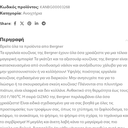
Κωδικός προϊόντος:
KANBG00003268
Κατηγορία:
Ανοιχτήρια
Share:
Περιγραφή
Βρείτε όλα τα προϊόντα απο Bergner
Τα εργαλεία κουζίνας της Bergner έχουν όλα όσα χρειάζεστε για μια τέλεια
μαγειρική εμπειρία! Τα γκάτζετ και τα αξεσουάρ κουζίνας της Bergner είναι
κατασκευασμένα από συνδυασμό νάιλον και ανοξείδωτου χάλυβα για να
μην γρατσουνιστούν ή να κολλήσουν! Υψηλής ποιότητας εργαλεία
κουζίνας σχεδιασμένα για να διαρκούν: Μην ανησυχείτε πια για το
λιώσιμο ή τα σκουριασμένα σκεύη κουζίνας! Πλένονται στο πλυντήριο
πιάτων, είναι ελαφριά και δεν κολλάνε. Ανθεκτικό στη θερμότητα έως τους
350 F/180℃. Η σειρά GIZMO της Bergner περιλαμβάνει όλα όσα
χρειάζεστε! Είναι ειδικά σχεδιασμένο για να σας βοηθά με όλες τις
προετοιμασίες των τροφίμων σας, όπως το χτύπημα, το ξεφλούδισμα, το
κόψιμο, το ανακάτεμα, το ψήσιμο, το ψήσιμο στη σχάρα, το τηγάνισμα και
το σερβίρισμα! Η μεγάλη και άνετη λαβή κάνει το μαγείρεμά σας πιο