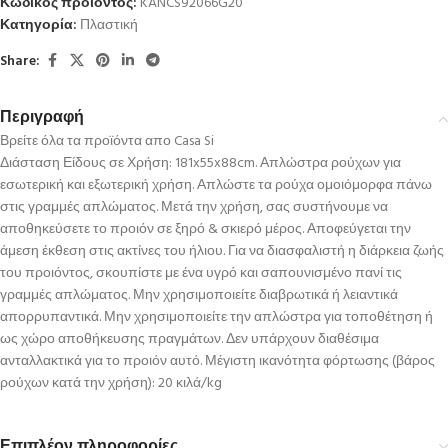
Κωδικός προϊόντος:
KANCS92066G20
Κατηγορία:
Πλαστική
Share:
Περιγραφή
Βρείτε όλα τα προϊόντα απο Casa Si
Διάσταση Είδους σε Χρήση: 181x55x88cm. Απλώστρα ρούχων για
εσωτερική και εξωτερική χρήση. Απλώστε τα ρούχα ομοιόμορφα πάνω
στις γραμμές απλώματος. Μετά την χρήση, σας συστήνουμε να
αποθηκεύσετε το προιόν σε ξηρό & σκιερό μέρος. Αποφεύγεται την
άμεση έκθεση στις ακτίνες του ήλιου. Για να διασφαλιστή η διάρκεια ζωής
του προιόντος, σκουπίστε με ένα υγρό και σαπουνισμένο πανί τις
γραμμές απλώματος. Μην χρησιμοποιείτε διαβρωτικά ή λειαντικά
απορρυπαντικά. Μην χρησιμοποιείτε την απλώστρα για τοποθέτηση ή
ως χώρο αποθήκευσης πραγμάτων. Δεν υπάρχουν διαθέσιμα
ανταλλακτικά για το προιόν αυτό. Μέγιστη ικανότητα φόρτωσης (βάρος
ρούχων κατά την χρήση): 20 κιλά/kg
Επιπλέον πληροφορίες