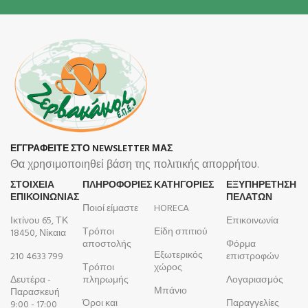
ΕΓΓΡΑΦΕΙΤΕ ΣΤΟ NEWSLETTER ΜΑΣ
Θα χρησιμοποιηθεί βάση της πολιτικής απορρήτου.
ΣΤΟΙΧΕΙΑ
ΠΛΗΡΟΦΟΡΊΕΣ
ΚΑΤΗΓΟΡΙΕΣ
ΕΞΥΠΗΡΕΤΗΣΗ
ΕΠΙΚΟΙΝΩΝΙΑΣ
ΠΕΛΑΤΩΝ
Ποιοί είμαστε
HORECA
Ικτίνου 65, ΤΚ
Επικοινωνία
Τρόποι
Είδη σπιτιού
18450, Νίκαια
αποστολής
Φόρμα
Εξωτερικός
210 4633 799
επιστροφών
Τρόποι
χώρος
Δευτέρα -
πληρωμής
Λογαριασμός
Μπάνιο
Παρασκευή
Όροι και
Παραγγελίες
9:00 - 17:00