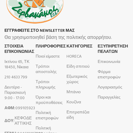
ΕΓΓΡΑΦΕΙΤΕ ΣΤΟ NEWSLETTER ΜΑΣ
Θα χρησιμοποιηθεί βάση της πολιτικής απορρήτου.
ΣΤΟΙΧΕΙΑ
ΠΛΗΡΟΦΟΡΊΕΣ
ΚΑΤΗΓΟΡΙΕΣ
ΕΞΥΠΗΡΕΤΗΣΗ
ΕΠΙΚΟΙΝΩΝΙΑΣ
ΠΕΛΑΤΩΝ
Ποιοί είμαστε
HORECA
Ικτίνου 65, ΤΚ
Επικοινωνία
Τρόποι
Είδη σπιτιού
18450, Νίκαια
αποστολής
Φόρμα
Εξωτερικός
210 4633 799
επιστροφών
Τρόποι
χώρος
Δευτέρα -
πληρωμής
Λογαριασμός
Μπάνιο
Παρασκευή
Όροι και
Παραγγελίες
9:00 - 17:00
Κουζίνα
προϋποθέσεις
ΑΦΜ:
099105923
Επιτραπέζια
Πολιτική
είδη
ΚΕΦΟΔΕ
επιστροφών
ΔΟΥ:
ΑΤΤΙΚΗΣ
Πολιτική