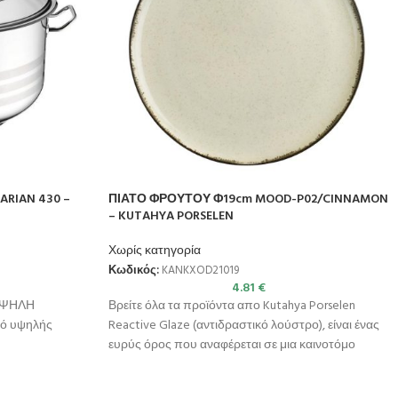
ARIAN 430 –
ΠΙΑΤΟ ΦΡΟΥΤΟΥ Φ19cm MOOD-P02/CINNAMON
– KUTAHYA PORSELEN
Χωρίς κατηγορία
Κωδικός:
KANKXOD21019
4.81
€
 ΥΨΗΛΗ
Βρείτε όλα τα προϊόντα απο Kutahya Porselen
ό υψηλής
Reactive Glaze (αντιδραστικό λούστρο), είναι ένας
ευρύς όρος που αναφέρεται σε μια καινοτόμο