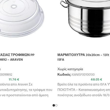
ΑΣΙΑΣ ΤΡΟΦΙΜΩΝ PP
ΜΑΡΜΙΤΟΧΥΤΡΑ 30x20cm – 13lt 
892 – ARAVEN
ISFA
α
Χωρίς κατηγορία
00099892
Κωδικός:
KANISF00100130
11.76
€
48.05
€
ροϊόντα απο Araven Σε
Βρείτε όλα τα προϊόντα απο ISFA
αυτοεξυπηρέτησης, τα τρόφιμα που
ΠΟΙΟΤΗΤΑ – Κατασκευασμένη απ
ει να προστατεύονται από άμεση
ποιότητας ανοξείδωτο ατσάλι 18/0.
ΣΥΜΒΑΤΟΤΗΤΑ – Κατάλληλη για