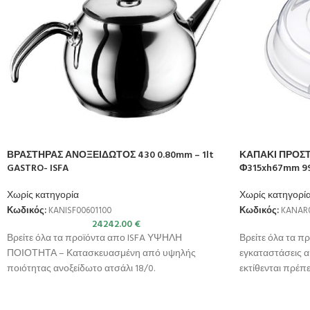
ΒΡΑΣΤΗΡΑΣ ΑΝΟΞΕΙΔΩΤΟΣ 430 0.80mm – 1lt
ΚΑΠΑΚΙ ΠΡΟΣΤ
GASTRO- ISFA
Φ315xh67mm 99
Χωρίς κατηγορία
Χωρίς κατηγορί
Κωδικός:
KANISF00601100
Κωδικός:
KANAR
24242.00
€
Βρείτε όλα τα προϊόντα απο ISFA ΥΨΗΛΗ
Βρείτε όλα τα π
ΠΟΙΟΤΗΤΑ – Κατασκευασμένη από υψηλής
εγκαταστάσεις 
ποιότητας ανοξείδωτο ατσάλι 18/0.
εκτίθενται πρέπ
ΣΥΜΒΑΤΟΤΗΤΑ – Κατάλληλη για
μόλυνση που