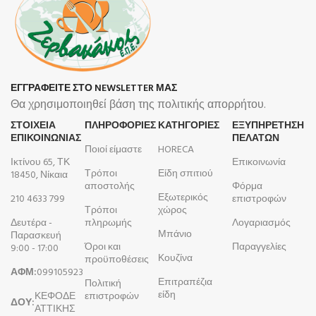
ΕΓΓΡΑΦΕΙΤΕ ΣΤΟ NEWSLETTER ΜΑΣ
Θα χρησιμοποιηθεί βάση της πολιτικής απορρήτου.
ΣΤΟΙΧΕΙΑ
ΠΛΗΡΟΦΟΡΊΕΣ
ΚΑΤΗΓΟΡΙΕΣ
ΕΞΥΠΗΡΕΤΗΣΗ
ΕΠΙΚΟΙΝΩΝΙΑΣ
ΠΕΛΑΤΩΝ
Ποιοί είμαστε
HORECA
Ικτίνου 65, ΤΚ
Επικοινωνία
Τρόποι
Είδη σπιτιού
18450, Νίκαια
αποστολής
Φόρμα
Εξωτερικός
210 4633 799
επιστροφών
Τρόποι
χώρος
Δευτέρα -
πληρωμής
Λογαριασμός
Μπάνιο
Παρασκευή
Όροι και
Παραγγελίες
9:00 - 17:00
Κουζίνα
προϋποθέσεις
ΑΦΜ:
099105923
Επιτραπέζια
Πολιτική
είδη
ΚΕΦΟΔΕ
επιστροφών
ΔΟΥ:
ΑΤΤΙΚΗΣ