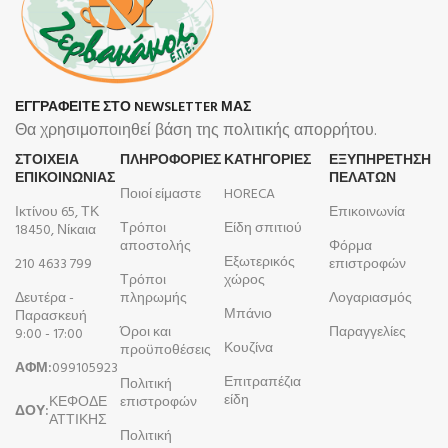
ΕΓΓΡΑΦΕΙΤΕ ΣΤΟ NEWSLETTER ΜΑΣ
Θα χρησιμοποιηθεί βάση της πολιτικής απορρήτου.
ΣΤΟΙΧΕΙΑ
ΠΛΗΡΟΦΟΡΊΕΣ
ΚΑΤΗΓΟΡΙΕΣ
ΕΞΥΠΗΡΕΤΗΣΗ
ΕΠΙΚΟΙΝΩΝΙΑΣ
ΠΕΛΑΤΩΝ
Ποιοί είμαστε
HORECA
Ικτίνου 65, ΤΚ
Επικοινωνία
Τρόποι
Είδη σπιτιού
18450, Νίκαια
αποστολής
Φόρμα
Εξωτερικός
210 4633 799
επιστροφών
Τρόποι
χώρος
Δευτέρα -
πληρωμής
Λογαριασμός
Μπάνιο
Παρασκευή
Όροι και
Παραγγελίες
9:00 - 17:00
Κουζίνα
προϋποθέσεις
ΑΦΜ:
099105923
Επιτραπέζια
Πολιτική
είδη
ΚΕΦΟΔΕ
επιστροφών
ΔΟΥ:
ΑΤΤΙΚΗΣ
Πολιτική