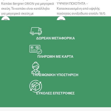
Καπάκι Bergner ORION για μαγειρικά
ΥΨΗΛΗ ΠΟΙΟΤΗΤΑ –
σκεύη. Το καπάκι είναι κατάλληλο
Κατασκευασμένη από υψηλής
για μαγειρικά σκεύη με
ποιότητας ανοξείδωτο ατσάλι 18/0.
ΣΥΜΒΑΤΟΤΗΤΑ – Κατάλληλη για
ΔΩΡΕΑΝ ΜΕΤΑΦΟΡΙΚΑ
ΠΛΗΡΩΜΗ ΜΕ ΚΑΡΤΑ
ΤΗΛΕΦΩΝΙΚΗ ΥΠΟΣΤΗΡΙΞΗ
ΕΥΚΟΛΕΣ ΕΠΙΣΤΡΟΦΕΣ