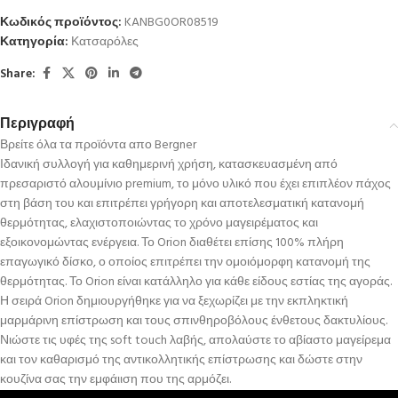
Κωδικός προϊόντος:
KANBG0OR08519
Κατηγορία:
Κατσαρόλες
Share:
Περιγραφή
Βρείτε όλα τα προϊόντα απο Bergner
Ιδανική συλλογή για καθημερινή χρήση, κατασκευασμένη από
πρεσαριστό αλουμίνιο premium, το μόνο υλικό που έχει επιπλέον πάχος
στη βάση του και επιτρέπει γρήγορη και αποτελεσματική κατανομή
θερμότητας, ελαχιστοποιώντας το χρόνο μαγειρέματος και
εξοικονομώντας ενέργεια. Το Orion διαθέτει επίσης 100% πλήρη
επαγωγικό δίσκο, ο οποίος επιτρέπει την ομοιόμορφη κατανομή της
θερμότητας. Το Orion είναι κατάλληλο για κάθε είδους εστίας της αγοράς.
Η σειρά Orion δημιουργήθηκε για να ξεχωρίζει με την εκπληκτική
μαρμάρινη επίστρωση και τους σπινθηροβόλους ένθετους δακτυλίους.
Νιώστε τις υφές της soft touch λαβής, απολαύστε το αβίαστο μαγείρεμα
και τον καθαρισμό της αντικολλητικής επίστρωσης και δώστε στην
κουζίνα σας την εμφάιιση που της αρμόζει.