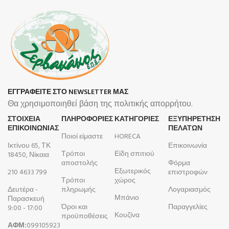
ΕΓΓΡΑΦΕΙΤΕ ΣΤΟ NEWSLETTER ΜΑΣ
Θα χρησιμοποιηθεί βάση της πολιτικής απορρήτου.
ΣΤΟΙΧΕΙΑ
ΠΛΗΡΟΦΟΡΊΕΣ
ΚΑΤΗΓΟΡΙΕΣ
ΕΞΥΠΗΡΕΤΗΣΗ
ΕΠΙΚΟΙΝΩΝΙΑΣ
ΠΕΛΑΤΩΝ
Ποιοί είμαστε
HORECA
Ικτίνου 65, ΤΚ
Επικοινωνία
Τρόποι
Είδη σπιτιού
18450, Νίκαια
αποστολής
Φόρμα
Εξωτερικός
210 4633 799
επιστροφών
Τρόποι
χώρος
Δευτέρα -
πληρωμής
Λογαριασμός
Μπάνιο
Παρασκευή
Όροι και
Παραγγελίες
9:00 - 17:00
Κουζίνα
προϋποθέσεις
ΑΦΜ:
099105923