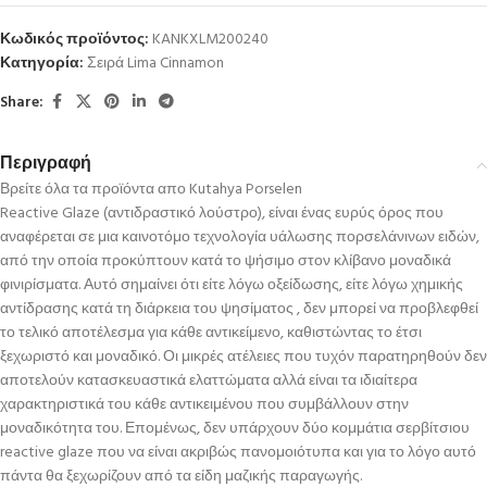
Κωδικός προϊόντος:
KANKXLM200240
Κατηγορία:
Σειρά Lima Cinnamon
Share:
Περιγραφή
Βρείτε όλα τα προϊόντα απο Kutahya Porselen
Reactive Glaze (αντιδραστικό λούστρο), είναι ένας ευρύς όρος που
αναφέρεται σε μια καινοτόμο τεχνολογία υάλωσης πορσελάνινων ειδών,
από την οποία προκύπτουν κατά το ψήσιμο στον κλίβανο μοναδικά
φινιρίσματα. Αυτό σημαίνει ότι είτε λόγω οξείδωσης, είτε λόγω χημικής
αντίδρασης κατά τη διάρκεια του ψησίματος , δεν μπορεί να προβλεφθεί
το τελικό αποτέλεσμα για κάθε αντικείμενο, καθιστώντας το έτσι
ξεχωριστό και μοναδικό. Οι μικρές ατέλειες που τυχόν παρατηρηθούν δεν
αποτελούν κατασκευαστικά ελαττώματα αλλά είναι τα ιδιαίτερα
χαρακτηριστικά του κάθε αντικειμένου που συμβάλλουν στην
μοναδικότητα του. Επομένως, δεν υπάρχουν δύο κομμάτια σερβίτσιου
reactive glaze που να είναι ακριβώς πανομοιότυπα και για το λόγο αυτό
πάντα θα ξεχωρίζουν από τα είδη μαζικής παραγωγής.