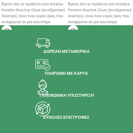
Βρείτε όλα τα προϊόντα απο Kutahya
Βρείτε όλα τα προϊόντα απο Kutahya
Porselen Reactive Glaze (αντιδραστικό
Porselen Reactive Glaze (αντιδραστικό
λούστρο), είναι ένας ευρύς όρος που
λούστρο), είναι ένας ευρύς όρος που
αναφέρεται σε μια καινοτόμο
αναφέρεται σε μια καινοτόμο
ΔΩΡΕΑΝ ΜΕΤΑΦΟΡΙΚΑ
ΠΛΗΡΩΜΗ ΜΕ ΚΑΡΤΑ
ΤΗΛΕΦΩΝΙΚΗ ΥΠΟΣΤΗΡΙΞΗ
ΕΥΚΟΛΕΣ ΕΠΙΣΤΡΟΦΕΣ