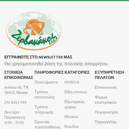
ΕΓΓΡΑΦΕΙΤΕ ΣΤΟ NEWSLETTER ΜΑΣ
Θα χρησιμοποιηθεί βάση της πολιτικής απορρήτου.
ΣΤΟΙΧΕΙΑ
ΠΛΗΡΟΦΟΡΊΕΣ
ΚΑΤΗΓΟΡΙΕΣ
ΕΞΥΠΗΡΕΤΗΣΗ
ΕΠΙΚΟΙΝΩΝΙΑΣ
ΠΕΛΑΤΩΝ
Ποιοί είμαστε
HORECA
Ικτίνου 65, ΤΚ
Επικοινωνία
Τρόποι
Είδη σπιτιού
18450, Νίκαια
αποστολής
Φόρμα
Εξωτερικός
210 4633 799
επιστροφών
Τρόποι
χώρος
Δευτέρα -
πληρωμής
Λογαριασμός
Μπάνιο
Παρασκευή
Όροι και
Παραγγελίες
9:00 - 17:00
Κουζίνα
προϋποθέσεις