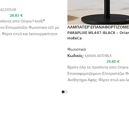
42203SVR
28.83
€
οϊόντα απο Oriana Ferelli®
ΛΑΜΠΑΤΕΡ ΕΠΑΝΑΦΟΡΤΙΖΟΜΕ
νο Επιτραπέζιο Φωτιστικό LED με
PARAPLUIE WL447-BLACK – Oriana
 Φέρτε στυλ και λειτουργικότητα
HoReCa
Φωτιστικά
Κωδικός:
KANWL44701BLK
29.80
€
Βρείτε όλα τα προϊόντα απο Oriana 
Επαναφορτιζόμενο Επιτραπέζιο Φω
Αισθητήρα Αφής. Φέρτε στυλ και λ
στον χώρο