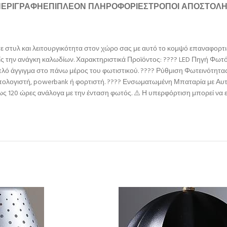
ΠΕΡΙΓΡΑΦΉ
ΕΠΙΠΛΈΟΝ ΠΛΗΡΟΦΟΡΊΕΣ
ΤΡΌΠΟΙ ΑΠΟΣΤΟΛ
στυλ και λειτουργικότητα στον χώρο σας με αυτό το κομψό επαναφορτιζό
ίς την ανάγκη καλωδίων. Χαρακτηριστικά Προϊόντος: ???? LED Πηγή Φωτ
λό άγγιγμα στο πάνω μέρος του φωτιστικού. ???? Ρύθμιση Φωτεινότητας
πολογιστή, powerbank ή φορτιστή. ???? Ενσωματωμένη Μπαταρία με Αυτο
ως 120 ώρες ανάλογα με την ένταση φωτός. ⚠️ Η υπερφόρτιση μπορεί να ε