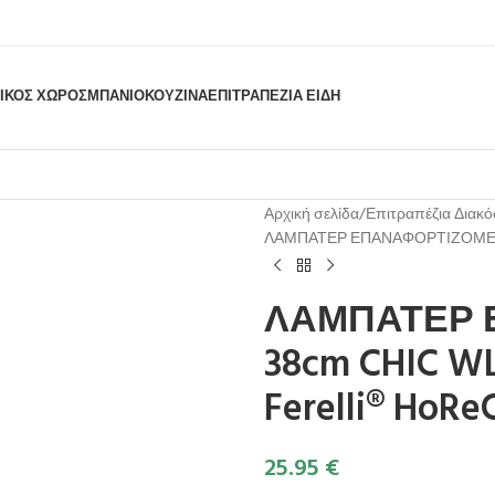
ΙΚΟΣ ΧΩΡΟΣ
ΜΠΆΝΙΟ
ΚΟΥΖΊΝΑ
ΕΠΙΤΡΑΠΈΖΙΑ ΕΊΔΗ
Αρχική σελίδα
Επιτραπέζια Διακ
ΛΑΜΠΑΤΕΡ ΕΠΑΝΑΦΟΡΤΙΖΟΜΕΝΟ 38
ΛΑΜΠΑΤΕΡ 
38cm CHIC WL
Ferelli® HoRe
25.95
€