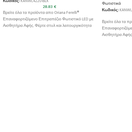
Κωδικός:
KANWL42201BLK
Φωτιστικά
28.83
€
Κωδικός:
KANWL
Βρείτε όλα τα προϊόντα απο Oriana Ferelli®
Επαναφορτιζόμενο Επιτραπέζιο Φωτιστικό LED με
Βρείτε όλα τα πρ
Αισθητήρα Αφής. Φέρτε στυλ και λειτουργικότητα
Επαναφορτιζόμε
στον χώρο
Αισθητήρα Αφής.
στον χώρο