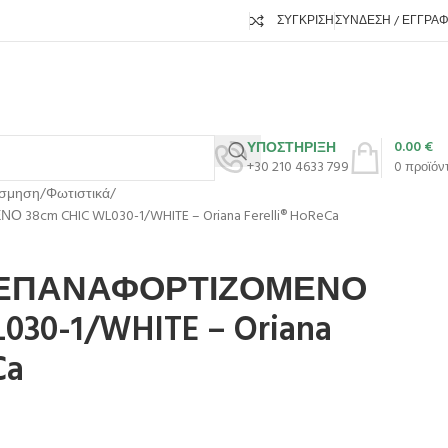
ΣΎΓΚΡΙΣΗ
ΣΎΝΔΕΣΗ / ΕΓΓΡΑ
0.00
€
ΥΠΟΣΤΗΡΙΞΗ
+30 210 4633 799
0
προϊόν
όσμηση
Φωτιστικά
cm CHIC WL030-1/WHITE – Oriana Ferelli® HoReCa
ΕΠΑΝΑΦΟΡΤΙΖΟΜΕΝΟ
030-1/WHITE – Oriana
Ca