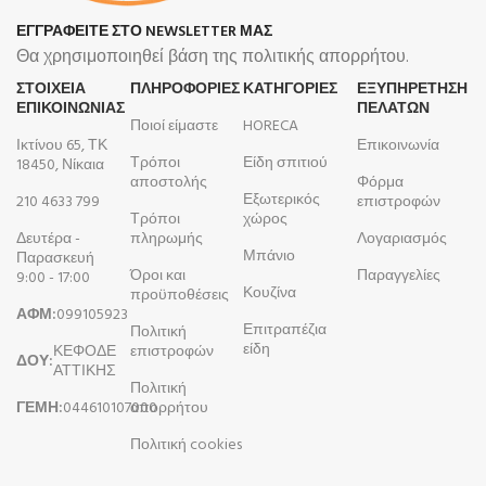
ΕΓΓΡΑΦΕΙΤΕ ΣΤΟ NEWSLETTER ΜΑΣ
Θα χρησιμοποιηθεί βάση της πολιτικής απορρήτου.
ΣΤΟΙΧΕΙΑ
ΠΛΗΡΟΦΟΡΊΕΣ
ΚΑΤΗΓΟΡΙΕΣ
ΕΞΥΠΗΡΕΤΗΣΗ
ΕΠΙΚΟΙΝΩΝΙΑΣ
ΠΕΛΑΤΩΝ
Ποιοί είμαστε
HORECA
Ικτίνου 65, ΤΚ
Επικοινωνία
Τρόποι
Είδη σπιτιού
18450, Νίκαια
αποστολής
Φόρμα
Εξωτερικός
210 4633 799
επιστροφών
Τρόποι
χώρος
Δευτέρα -
πληρωμής
Λογαριασμός
Μπάνιο
Παρασκευή
Όροι και
Παραγγελίες
9:00 - 17:00
Κουζίνα
προϋποθέσεις
ΑΦΜ:
099105923
Επιτραπέζια
Πολιτική
είδη
ΚΕΦΟΔΕ
επιστροφών
ΔΟΥ:
ΑΤΤΙΚΗΣ
Πολιτική
ΓΕΜΗ:
044610107000
απορρήτου
Πολιτική cookies