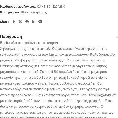
Κωδικός προϊόντος:
KANBG04125MBK
Κατηγορία:
Φιλεταρίσματος
Share:
Περιγραφή
Βρείτε όλα τα προϊόντα απο Bergner
Σφυρήλατο μαχαίρι από ατσάλι. Κατασκευασμένο σύμφωνα με την
εμπειρία και τεχνογνωσία των Ιαπώνων μεταλλουργών. Καλοζυγισμένο
μαχαίρι με λαβή ρητίνης με μεταλλικές γυαλιστερές λεπτομέρειες.
Επίστρωση λεπίδας με Damascus laser efect με γκρι τιτάνιο. Μήκος
μαχαιριού 17,5 εκατοστά. Σε κουτί δώρου. Αυτός ο τύπος μαχαιριού
εμφανίστηκε την περίοδο Edo στην πόλη Sakai. Ονομάζεται επίσης
μαχαίρι κρεοπωλείου – έχει επίπεδη, ορθογώνια φαρδιά λεπίδα.
Κατασκευάζονται σε ποικιλία μεγεθών, ανάλογα με τη χρήση για την
οποία προορίζονται. Είναι ένα από τα φαρδύτερα, βαρύτερα μαχαίρια και
μερικές φορές διαθέτουν μια τρύπα στην άκρη της ράχης της λεπίδας,
ώστε να μπορούν να κρεμαστούν όταν δεν χρησιμοποιούνται. Ο
μπαλτάς χρησιμοποιείται για τον τεμαχισμό του ωμού κρέατος, είτε ως