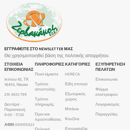
ΕΓΓΡΑΦΕΙΤΕ ΣΤΟ NEWSLETTER ΜΑΣ
Θα χρησιμοποιηθεί βάση της πολιτικής απορρήτου.
ΣΤΟΙΧΕΙΑ
ΠΛΗΡΟΦΟΡΊΕΣ
ΚΑΤΗΓΟΡΙΕΣ
ΕΞΥΠΗΡΕΤΗΣΗ
ΕΠΙΚΟΙΝΩΝΙΑΣ
ΠΕΛΑΤΩΝ
Ποιοί είμαστε
HORECA
Ικτίνου 65, ΤΚ
Επικοινωνία
Τρόποι
Είδη σπιτιού
18450, Νίκαια
αποστολής
Φόρμα
Εξωτερικός
210 4633 799
επιστροφών
Τρόποι
χώρος
Δευτέρα -
πληρωμής
Λογαριασμός
Μπάνιο
Παρασκευή
Όροι και
Παραγγελίες
9:00 - 17:00
Κουζίνα
προϋποθέσεις
ΑΦΜ:
099105923
Επιτραπέζια
Πολιτική